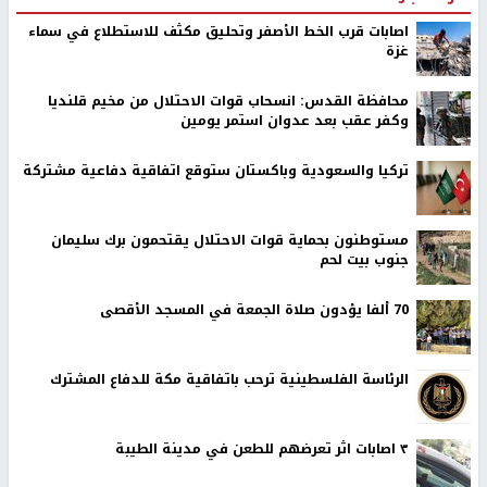
اصابات قرب الخط الأصفر وتحليق مكثف للاستطلاع في سماء
غزة
محافظة القدس: انسحاب قوات الاحتلال من مخيم قلنديا
وكفر عقب بعد عدوان استمر يومين
تركيا والسعودية وباكستان ستوقع اتفاقية دفاعية مشتركة
مستوطنون بحماية قوات الاحتلال يقتحمون برك سليمان
جنوب بيت لحم
70 ألفا يؤدون صلاة الجمعة في المسجد الأقصى
الرئاسة الفلسطينية ترحب باتفاقية مكة للدفاع المشترك
٣ اصابات اثر تعرضهم للطعن في مدينة الطيبة