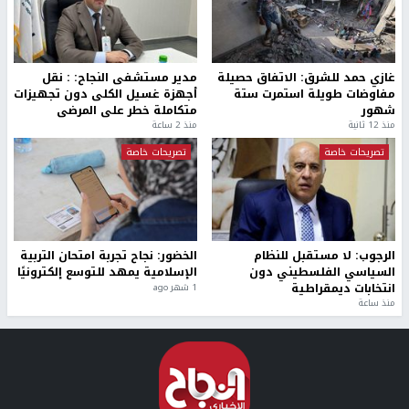
غازي حمد للشرق: الاتفاق حصيلة
مدير مستشفى النجاح: : نقل
مفاوضات طويلة استمرت ستة
أجهزة غسيل الكلى دون تجهيزات
شهور
متكاملة خطر على المرضى
منذ 12 ثانية
منذ 2 ساعة
تصريحات خاصة
تصريحات خاصة
الرجوب: لا مستقبل للنظام
الخضور: نجاح تجربة امتحان التربية
السياسي الفلسطيني دون
الإسلامية يمهد للتوسع إلكترونيًا
انتخابات ديمقراطية
1 شهر ago
منذ ساعة