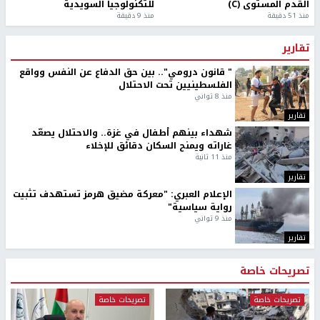
القدم المستوى (C)
للتكنولوجيا السويدية
منذ 51 دقيقة
منذ 9 دقيقة
تقارير
" قانون درومي".. بين حق الدفاع عن النفس وواقع
الفلسطينيين تحت الاحتلال
منذ 8 ثواني
تقارير
شهداء بينهم أطفال في غزة.. والاحتلال يصعّد
غاراته ويمنح السكان دقائق للإخلاء
منذ 11 ثانية
تقارير
الإعلام العبري: "معركة مضيق هرمز تستهدف تثبيت
رواية سياسية"
منذ 9 ثواني
تقارير
تصريحات خاصة
تصريحات خاصة
تصريحات خاصة