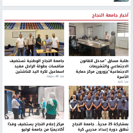
أخبار جامعة النجاح
طلبة مساق "مدخل للقانون
جامعة النجاح الوطنية تستضيف
الاجتماعي والتشريعات
منافسات بطولة الراحل مفيد
الاجتماعية"يزورون مركز حماية
اسماعيل لكرة اليد للناشئين
الأسرة
منذ 48 دقيقة
منذ ثانية
بمشاركة 25 مدرباً.. جامعة النجاح
مركز إعلام النجاح يستضيف وفدًا
تطلق دورة إعداد مدربي كرة
أكاديميًا من جامعة لوليو