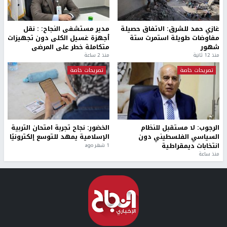
غازي حمد للشرق: الاتفاق حصيلة
مدير مستشفى النجاح: : نقل
مفاوضات طويلة استمرت ستة
أجهزة غسيل الكلى دون تجهيزات
شهور
متكاملة خطر على المرضى
منذ 12 ثانية
منذ 2 ساعة
تصريحات خاصة
تصريحات خاصة
الرجوب: لا مستقبل للنظام
الخضور: نجاح تجربة امتحان التربية
السياسي الفلسطيني دون
الإسلامية يمهد للتوسع إلكترونيًا
انتخابات ديمقراطية
1 شهر ago
منذ ساعة