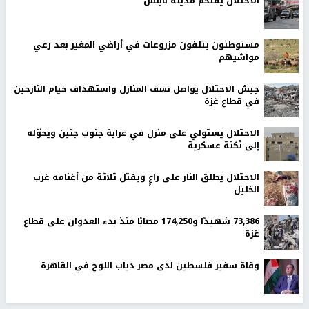
الاحتلال يقتحم مدينة نابلس
مستوطنون يتلفون مزروعات في أراضي المغير بعد رعي
مواشيهم
جيش الاحتلال يواصل نسف المنازل واستهداف خيام النازحين
في قطاع غزة
الاحتلال يستولي على منزل في عرابة جنوب جنين ويحوّله
إلى ثكنة عسكرية
الاحتلال يطلق النار على راعٍ ويقتل ثلاثة من أغنامه غرب
الخليل
73,386 شهيدًا و174,250 مصابًا منذ بدء العدوان على قطاع
غزة
وفاة سفير فلسطين لدى مصر دياب اللوح في القاهرة