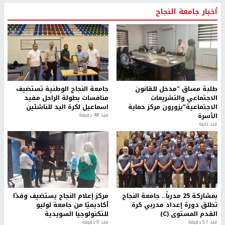
أخبار جامعة النجاح
طلبة مساق "مدخل للقانون
جامعة النجاح الوطنية تستضيف
الاجتماعي والتشريعات
منافسات بطولة الراحل مفيد
الاجتماعية"يزورون مركز حماية
اسماعيل لكرة اليد للناشئين
الأسرة
منذ 48 دقيقة
منذ ثانية
بمشاركة 25 مدرباً.. جامعة النجاح
مركز إعلام النجاح يستضيف وفدًا
تطلق دورة إعداد مدربي كرة
أكاديميًا من جامعة لوليو
القدم المستوى (C)
للتكنولوجيا السويدية
منذ 51 دقيقة
منذ 9 دقيقة