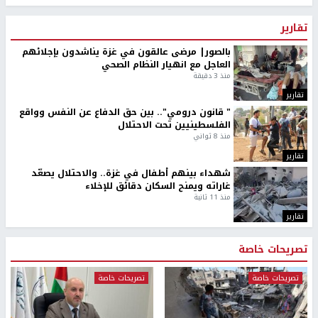
تقارير
بالصور| مرضى عالقون في غزة يناشدون بإجلائهم
العاجل مع انهيار النظام الصحي
منذ 3 دقيقة
تقارير
" قانون درومي".. بين حق الدفاع عن النفس وواقع
الفلسطينيين تحت الاحتلال
منذ 8 ثواني
تقارير
شهداء بينهم أطفال في غزة.. والاحتلال يصعّد
غاراته ويمنح السكان دقائق للإخلاء
منذ 11 ثانية
تقارير
تصريحات خاصة
تصريحات خاصة
تصريحات خاصة