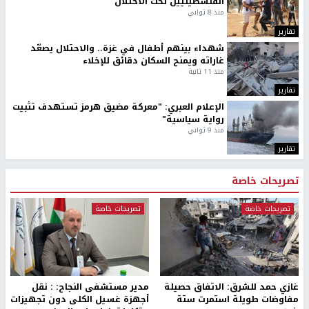
الفلسطينيين تحت الاحتلال
منذ 8 ثواني
تقارير
شهداء بينهم أطفال في غزة.. والاحتلال يصعّد
غاراته ويمنح السكان دقائق للإخلاء
منذ 11 ثانية
تقارير
الإعلام العبري: "معركة مضيق هرمز تستهدف تثبيت
رواية سياسية"
منذ 9 ثواني
تقارير
تصريحات خاصة
تصريحات خاصة
تصريحات خاصة
غازي حمد للشرق: الاتفاق حصيلة
مدير مستشفى النجاح: : نقل
مفاوضات طويلة استمرت ستة
أجهزة غسيل الكلى دون تجهيزات