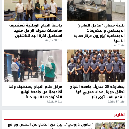
طلبة مساق "مدخل للقانون
جامعة النجاح الوطنية تستضيف
الاجتماعي والتشريعات
منافسات بطولة الراحل مفيد
الاجتماعية"يزورون مركز حماية
اسماعيل لكرة اليد للناشئين
الأسرة
منذ 48 دقيقة
منذ ثانية
بمشاركة 25 مدرباً.. جامعة النجاح
مركز إعلام النجاح يستضيف وفدًا
تطلق دورة إعداد مدربي كرة
أكاديميًا من جامعة لوليو
القدم المستوى (C)
للتكنولوجيا السويدية
منذ 51 دقيقة
منذ 9 دقيقة
تقارير
" قانون درومي".. بين حق الدفاع عن النفس وواقع