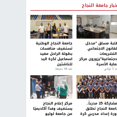
خبار جامعة النجاح
لبة مساق "مدخل
جامعة النجاح الوطنية
لقانون الاجتماعي
تستضيف منافسات
التشريعات
بطولة الراحل مفيد
لاجتماعية"يزورون مركز
اسماعيل لكرة اليد
ماية الأسرة
للناشئين
5 ثواني
منذ 48 دقيقة
بمشاركة 25 مدرباً..
مركز إعلام النجاح
امعة النجاح تطلق
يستضيف وفدًا أكاديميًا
ورة إعداد مدربي كرة
من جامعة لوليو