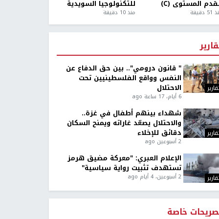
قدم المستوى (C)
للتكنولوجيا السويدية
5 دقيقة
منذ 10 دقيقة
قارير
" قانون درومي".. بين حق الدفاع عن
النفس وواقع الفلسطينيين تحت
الاحتلال
قارير
6 أيام، 17 ساعة ago
شهداء بينهم أطفال في غزة..
والاحتلال يصعّد غاراته ويمنح السكان
دقائق للإخلاء
قارير
2 أسبوعين ago
الإعلام العبري: "معركة مضيق هرمز
تستهدف تثبيت رواية سياسية"
2 أسبوعين، 4 أيام ago
قارير
صريحات خاصة