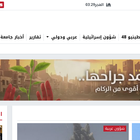
الفجر
03:29
البث
نيو 48
شؤون إسرائيلية
عربي ودولي
تقارير
أخبار جامعة 
ا
شؤون عربية