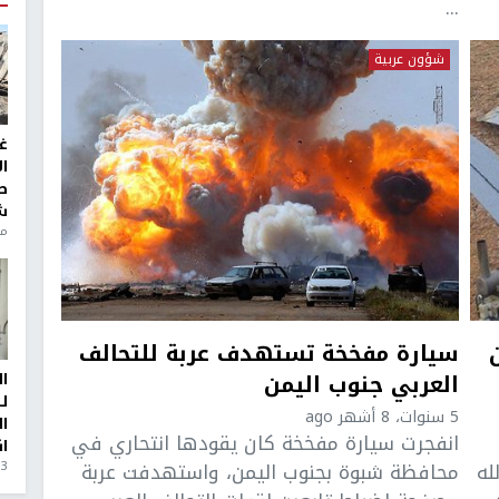
...
شؤون عربية
غ
ا
ط
ش
منذ 6
سيارة مفخخة تستهدف عربة للتحالف
العربي جنوب اليمن
ا
ل
5 سنوات، 8 أشهر ago
ا
انفجرت سيارة مفخخة كان يقودها انتحاري في
ا
له
محافظة شبوة بجنوب اليمن، واستهدفت عربة
3 أيام، 23 ساعة ago