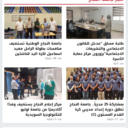
طلبة مساق "مدخل للقانون
جامعة النجاح الوطنية تستضيف
الاجتماعي والتشريعات
منافسات بطولة الراحل مفيد
الاجتماعية"يزورون مركز حماية
اسماعيل لكرة اليد للناشئين
الأسرة
منذ 48 دقيقة
منذ ثانية
بمشاركة 25 مدرباً.. جامعة النجاح
مركز إعلام النجاح يستضيف وفدًا
تطلق دورة إعداد مدربي كرة
أكاديميًا من جامعة لوليو
القدم المستوى (C)
للتكنولوجيا السويدية
منذ 51 دقيقة
منذ 9 دقيقة