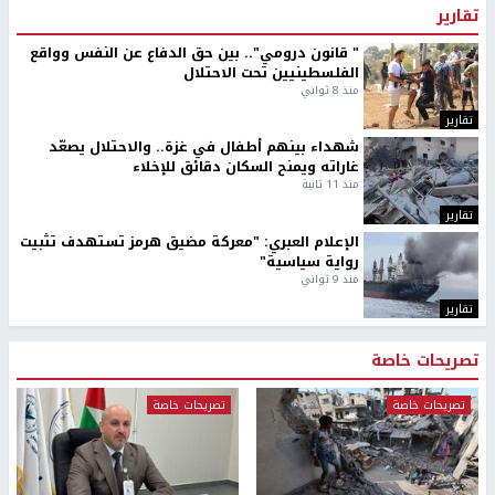
تقارير
" قانون درومي".. بين حق الدفاع عن النفس وواقع
الفلسطينيين تحت الاحتلال
منذ 8 ثواني
تقارير
شهداء بينهم أطفال في غزة.. والاحتلال يصعّد
غاراته ويمنح السكان دقائق للإخلاء
منذ 11 ثانية
تقارير
الإعلام العبري: "معركة مضيق هرمز تستهدف تثبيت
رواية سياسية"
منذ 9 ثواني
تقارير
تصريحات خاصة
تصريحات خاصة
تصريحات خاصة