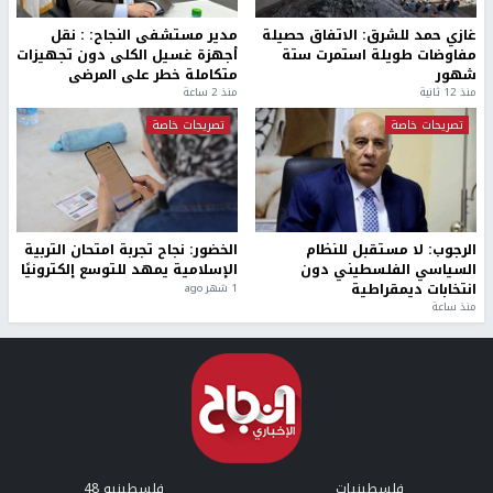
غازي حمد للشرق: الاتفاق حصيلة
مدير مستشفى النجاح: : نقل
مفاوضات طويلة استمرت ستة
أجهزة غسيل الكلى دون تجهيزات
شهور
متكاملة خطر على المرضى
منذ 12 ثانية
منذ 2 ساعة
تصريحات خاصة
تصريحات خاصة
الرجوب: لا مستقبل للنظام
الخضور: نجاح تجربة امتحان التربية
السياسي الفلسطيني دون
الإسلامية يمهد للتوسع إلكترونيًا
انتخابات ديمقراطية
1 شهر ago
منذ ساعة
فلسطينيات
فلسطينيو 48