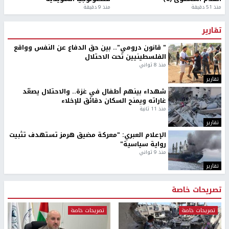
منذ 51 دقيقة
منذ 9 دقيقة
تقارير
" قانون درومي".. بين حق الدفاع عن النفس وواقع
الفلسطينيين تحت الاحتلال
منذ 8 ثواني
تقارير
شهداء بينهم أطفال في غزة.. والاحتلال يصعّد
غاراته ويمنح السكان دقائق للإخلاء
منذ 11 ثانية
تقارير
الإعلام العبري: "معركة مضيق هرمز تستهدف تثبيت
رواية سياسية"
منذ 9 ثواني
تقارير
تصريحات خاصة
تصريحات خاصة
تصريحات خاصة