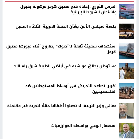
الحرس الثوري: إعادة فتح مضيق هرمز مرهونة بقبول
واشنطن الشروط الإيرانية
جلسة لمجلس الأمن بشأن الضفة الغربية الثلاثاء المقبل
استهداف سفينة تابعة لـ"أدنوك" بصاروخ أثناء عبورها مضيق
هرمز
مستوطن يطلق مواشيه في أراضي الطيبة شرق رام الله
تقرير: تصاعد التحريض في أوساط المستوطنين ضد
الفلسطينيين
معالي وزير التربية: لا تجعلوا أطفالنا حقلًا لتجربة غير مكتملة
استعمار الوعي بواسطة الخوارزميات