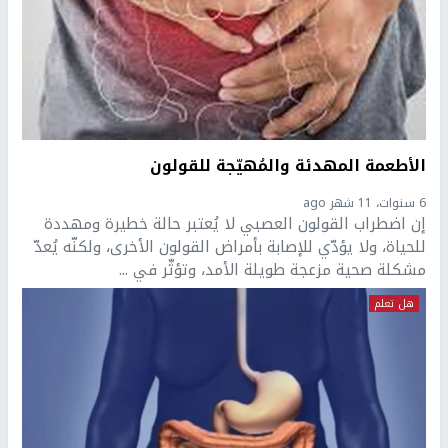
الأطعمة المهدئة والمُهيّجة للقولون
6 سنوات، 11 شهر ago
إن اضطراب القولون العصبي لا يُعتبر حالة خطيرة ومهددة
للحياة، ولا يؤدّي للإصابة بأمراض القولون الأخرى، ولكنّه يُعدّ
مشكلة صحية مزعجة طويلة الأمد، وتؤثّر في ...
هل تعلم