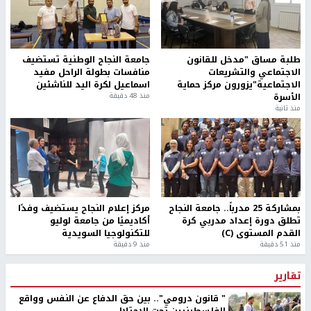
طلبة مساق "مدخل للقانون
جامعة النجاح الوطنية تستضيف
الاجتماعي والتشريعات
منافسات بطولة الراحل مفيد
الاجتماعية"يزورون مركز حماية
اسماعيل لكرة اليد للناشئين
الأسرة
منذ 48 دقيقة
منذ ثانية
بمشاركة 25 مدرباً.. جامعة النجاح
مركز إعلام النجاح يستضيف وفدًا
تطلق دورة إعداد مدربي كرة
أكاديميًا من جامعة لوليو
القدم المستوى (C)
للتكنولوجيا السويدية
منذ 51 دقيقة
منذ 9 دقيقة
تقارير
" قانون درومي".. بين حق الدفاع عن النفس وواقع