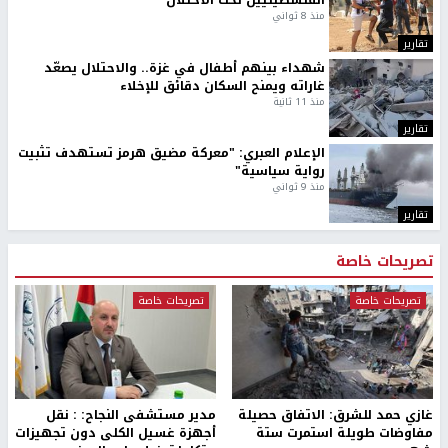
الفلسطينيين تحت الاحتلال
منذ 8 ثواني
تقارير
شهداء بينهم أطفال في غزة.. والاحتلال يصعّد
غاراته ويمنح السكان دقائق للإخلاء
منذ 11 ثانية
تقارير
الإعلام العبري: "معركة مضيق هرمز تستهدف تثبيت
رواية سياسية"
منذ 9 ثواني
تقارير
تصريحات خاصة
تصريحات خاصة
تصريحات خاصة
غازي حمد للشرق: الاتفاق حصيلة
مدير مستشفى النجاح: : نقل
مفاوضات طويلة استمرت ستة
أجهزة غسيل الكلى دون تجهيزات