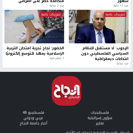
شهور
متكاملة خطر على المرضى
منذ 12 ثانية
منذ 2 ساعة
تصريحات خاصة
تصريحات خاصة
الرجوب: لا مستقبل للنظام
الخضور: نجاح تجربة امتحان التربية
السياسي الفلسطيني دون
الإسلامية يمهد للتوسع إلكترونيًا
انتخابات ديمقراطية
1 شهر ago
منذ ساعة
فلسطينيات
فلسطينيو 48
شؤون إسرائيلية
عربي ودولي
تقارير
أخبار جامعة النجاح
إشترك بالنشرة الإخبارية لتصلك اخر الأخبار