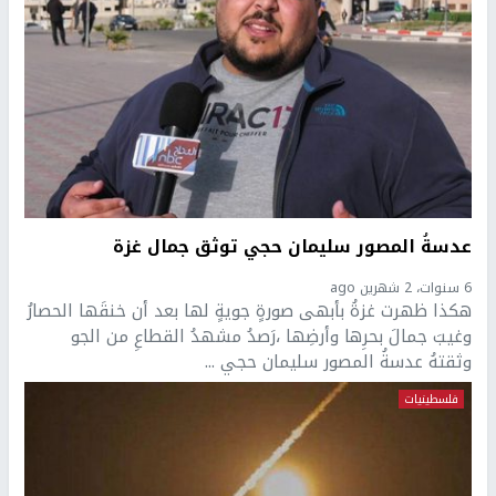
عدسةُ المصور سليمان حجي توثق جمال غزة
6 سنوات، 2 شهرين ago
هكذا ظهرت غزةُ بأبهى صورةٍ جويةٍ لها بعد أن خنقَها الحصارُ
وغيبَ جمالَ بحرِها وأرضِها ،رَصدُ مشهدُ القطاعِ من الجو
وثقتهُ عدسةُ المصور سليمان حجي ...
فلسطينيات