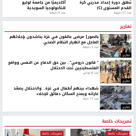
تطلق دورة إعداد مدربي كرة
أكاديميًا من جامعة لوليو
القدم المستوى (C)
للتكنولوجيا السويدية
منذ 51 دقيقة
منذ 9 دقيقة
تقارير
بالصور| مرضى عالقون في غزة يناشدون بإجلائهم
العاجل مع انهيار النظام الصحي
منذ 3 دقيقة
تقارير
" قانون درومي".. بين حق الدفاع عن النفس وواقع
الفلسطينيين تحت الاحتلال
منذ 8 ثواني
تقارير
شهداء بينهم أطفال في غزة.. والاحتلال يصعّد
غاراته ويمنح السكان دقائق للإخلاء
منذ 11 ثانية
تقارير
تصريحات خاصة
تصريحات خاصة
تصريحات خاصة