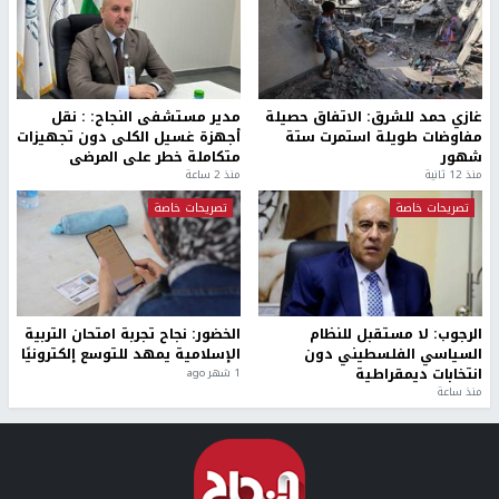
غازي حمد للشرق: الاتفاق حصيلة
مدير مستشفى النجاح: : نقل
مفاوضات طويلة استمرت ستة
أجهزة غسيل الكلى دون تجهيزات
شهور
متكاملة خطر على المرضى
منذ 12 ثانية
منذ 2 ساعة
تصريحات خاصة
تصريحات خاصة
الرجوب: لا مستقبل للنظام
الخضور: نجاح تجربة امتحان التربية
السياسي الفلسطيني دون
الإسلامية يمهد للتوسع إلكترونيًا
انتخابات ديمقراطية
1 شهر ago
منذ ساعة