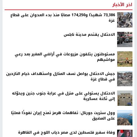
اخر الأخبار
73,386 شهيدًا و174,250 مصابًا منذ بدء العدوان على قطاع
غزة
الاحتلال يقتحم مدينة نابلس
مستوطنون يتلفون مزروعات في أراضي المغير بعد رعي
مواشيهم
جيش الاحتلال يواصل نسف المنازل واستهداف خيام النازحين
في قطاع غزة
الاحتلال يستولي على منزل في عرابة جنوب جنين ويحوّله
إلى ثكنة عسكرية
وول ستريت جورنال: تفاهمات هرمز تمنح إيران نفوذًا فعليًا
على المضيق
وفاة سفير فلسطين لدى مصر دياب اللوح في القاهرة