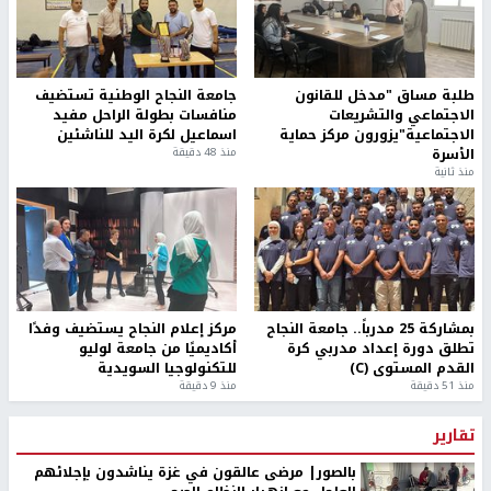
طلبة مساق "مدخل للقانون
جامعة النجاح الوطنية تستضيف
الاجتماعي والتشريعات
منافسات بطولة الراحل مفيد
الاجتماعية"يزورون مركز حماية
اسماعيل لكرة اليد للناشئين
الأسرة
منذ 48 دقيقة
منذ ثانية
بمشاركة 25 مدرباً.. جامعة النجاح
مركز إعلام النجاح يستضيف وفدًا
تطلق دورة إعداد مدربي كرة
أكاديميًا من جامعة لوليو
القدم المستوى (C)
للتكنولوجيا السويدية
منذ 51 دقيقة
منذ 9 دقيقة
تقارير
بالصور| مرضى عالقون في غزة يناشدون بإجلائهم