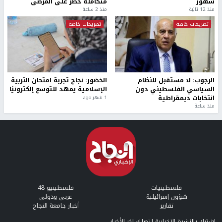
شهور
متكاملة خطر على المرضى
منذ 12 ثانية
منذ 2 ساعة
تصريحات خاصة
تصريحات خاصة
الرجوب: لا مستقبل للنظام
الخضور: نجاح تجربة امتحان التربية
السياسي الفلسطيني دون
الإسلامية يمهد للتوسع إلكترونيًا
انتخابات ديمقراطية
1 شهر ago
منذ ساعة
فلسطينيات
فلسطينيو 48
شؤون إسرائيلية
عربي ودولي
تقارير
أخبار جامعة النجاح
إشترك بالنشرة الإخبارية لتصلك اخر الأخبار