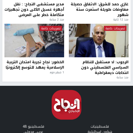
غازي حمد للشرق: الاتفاق حصيلة
مدير مستشفى النجاح: : نقل
مفاوضات طويلة استمرت ستة
أجهزة غسيل الكلى دون تجهيزات
شهور
متكاملة خطر على المرضى
منذ 12 ثانية
منذ 2 ساعة
تصريحات خاصة
تصريحات خاصة
الرجوب: لا مستقبل للنظام
الخضور: نجاح تجربة امتحان التربية
السياسي الفلسطيني دون
الإسلامية يمهد للتوسع إلكترونيًا
انتخابات ديمقراطية
1 شهر ago
منذ ساعة
فلسطينيات
فلسطينيو 48
شؤون إسرائيلية
عربي ودولي