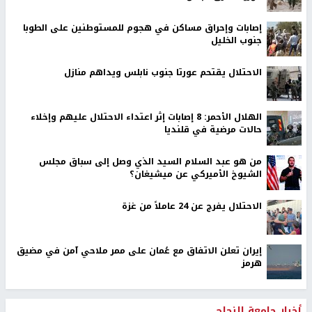
إصابات وإحراق مساكن في هجوم للمستوطنين على الطوبا
جنوب الخليل
الاحتلال يقتحم عورتا جنوب نابلس ويداهم منازل
الهلال الأحمر: 8 إصابات إثر اعتداء الاحتلال عليهم وإخلاء
حالات مرضية في قلنديا
من هو عبد السلام السيد الذي وصل إلى سباق مجلس
الشيوخ الأميركي عن ميشيغان؟
الاحتلال يفرج عن 24 عاملاً من غزة
إيران تعلن الاتفاق مع عُمان على ممر ملاحي آمن في مضيق
هرمز
أخبار جامعة النجاح