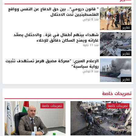
" قانون درومي".. بين حق الدفاع عن النفس وواقع
الفلسطينيين تحت الاحتلال
منذ 8 ثواني
تقارير
شهداء بينهم أطفال في غزة.. والاحتلال يصعّد
غاراته ويمنح السكان دقائق للإخلاء
منذ 11 ثانية
تقارير
الإعلام العبري: "معركة مضيق هرمز تستهدف تثبيت
رواية سياسية"
منذ 9 ثواني
تقارير
تصريحات خاصة
تصريحات خاصة
تصريحات خاصة