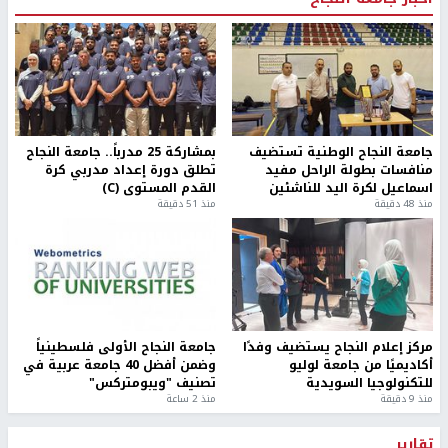
جامعة النجاح الوطنية تستضيف
بمشاركة 25 مدرباً.. جامعة النجاح
منافسات بطولة الراحل مفيد
تطلق دورة إعداد مدربي كرة
اسماعيل لكرة اليد للناشئين
القدم المستوى (C)
منذ 48 دقيقة
منذ 51 دقيقة
مركز إعلام النجاح يستضيف وفدًا
جامعة النجاح الأولى فلسطينياً
أكاديميًا من جامعة لوليو
وضمن أفضل 40 جامعة عربية في
للتكنولوجيا السويدية
تصنيف "ويبومتركس"
منذ 9 دقيقة
منذ 2 ساعة
تقارير