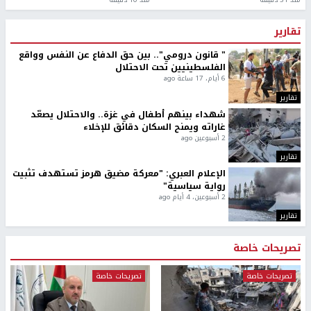
تقارير
" قانون درومي".. بين حق الدفاع عن النفس وواقع
الفلسطينيين تحت الاحتلال
6 أيام، 17 ساعة ago
تقارير
شهداء بينهم أطفال في غزة.. والاحتلال يصعّد
غاراته ويمنح السكان دقائق للإخلاء
2 أسبوعين ago
تقارير
الإعلام العبري: "معركة مضيق هرمز تستهدف تثبيت
رواية سياسية"
2 أسبوعين، 4 أيام ago
تقارير
تصريحات خاصة
تصريحات خاصة
تصريحات خاصة