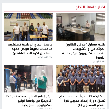
أخبار جامعة النجاح
طلبة مساق "مدخل للقانون
جامعة النجاح الوطنية تستضيف
الاجتماعي والتشريعات
منافسات بطولة الراحل مفيد
الاجتماعية"يزورون مركز حماية
اسماعيل لكرة اليد للناشئين
الأسرة
منذ 48 دقيقة
منذ 5 ثواني
بمشاركة 25 مدرباً.. جامعة النجاح
مركز إعلام النجاح يستضيف وفدًا
تطلق دورة إعداد مدربي كرة
أكاديميًا من جامعة لوليو
القدم المستوى (C)
للتكنولوجيا السويدية
منذ 51 دقيقة
منذ 10 دقيقة