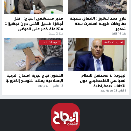
غازي حمد للشرق: الاتفاق حصيلة
مدير مستشفى النجاح: : نقل
مفاوضات طويلة استمرت ستة
أجهزة غسيل الكلى دون تجهيزات
شهور
متكاملة خطر على المرضى
منذ 16 ثانية
منذ 2 ساعة
تصريحات خاصة
تصريحات خاصة
الرجوب: لا مستقبل للنظام
الخضور: نجاح تجربة امتحان التربية
السياسي الفلسطيني دون
الإسلامية يمهد للتوسع إلكترونيًا
انتخابات ديمقراطية
3 أسابيع، 1 يوم ago
3 أيام، 23 ساعة ago