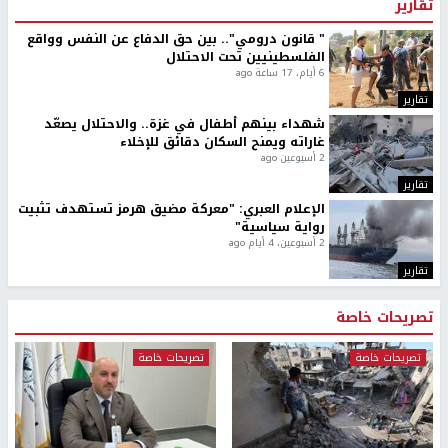
تقارير
" قانون درومي".. بين حق الدفاع عن النفس وواقع
الفلسطينيين تحت الاحتلال
6 أيام، 17 ساعة ago
تقارير
شهداء بينهم أطفال في غزة.. والاحتلال يصعّد
غاراته ويمنح السكان دقائق للإخلاء
2 أسبوعين ago
تقارير
الإعلام العبري: "معركة مضيق هرمز تستهدف تثبيت
رواية سياسية"
2 أسبوعين، 4 أيام ago
تقارير
تصريحات خاصة
تصريحات خاصة
تصريحات خاصة