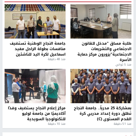
طلبة مساق "مدخل للقانون
جامعة النجاح الوطنية تستضيف
الاجتماعي والتشريعات
منافسات بطولة الراحل مفيد
الاجتماعية"يزورون مركز حماية
اسماعيل لكرة اليد للناشئين
الأسرة
منذ 48 دقيقة
منذ 5 ثواني
بمشاركة 25 مدرباً.. جامعة النجاح
مركز إعلام النجاح يستضيف وفدًا
تطلق دورة إعداد مدربي كرة
أكاديميًا من جامعة لوليو
القدم المستوى (C)
للتكنولوجيا السويدية
منذ 51 دقيقة
منذ 10 دقيقة