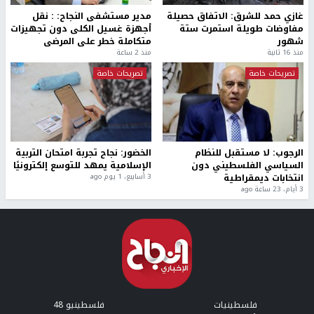
غازي حمد للشرق: الاتفاق حصيلة
مدير مستشفى النجاح: : نقل
مفاوضات طويلة استمرت ستة
أجهزة غسيل الكلى دون تجهيزات
شهور
متكاملة خطر على المرضى
منذ 16 ثانية
منذ 2 ساعة
تصريحات خاصة
تصريحات خاصة
الرجوب: لا مستقبل للنظام
الخضور: نجاح تجربة امتحان التربية
السياسي الفلسطيني دون
الإسلامية يمهد للتوسع إلكترونيًا
انتخابات ديمقراطية
3 أسابيع، 1 يوم ago
3 أيام، 23 ساعة ago
فلسطينيات
فلسطينيو 48