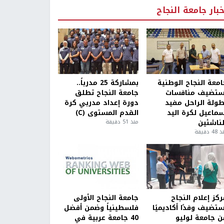
خبار جامعة النجاح
امعة النجاح الوطنية
بمشاركة 25 مدرباً..
ستضيف منافسات
جامعة النجاح تطلق
طولة الراحل مفيد
دورة إعداد مدربي كرة
سماعيل لكرة اليد
القدم المستوى (C)
لناشئين
منذ 51 دقيقة
4 دقيقة
كز إعلام النجاح
جامعة النجاح الأولى
ستضيف وفدًا أكاديميًا
فلسطينياً وضمن أفضل
ن جامعة لوليو
40 جامعة عربية في