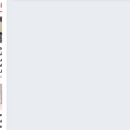
أ
ج
ت
ب
ا
ل
منذ 8
مر
ي
م