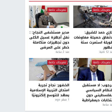
تصريحات خاصة
تصريحات خاصة
ازي حمد للشرق:
مدير مستشفى النجاح: :
لاتفاق حصيلة مفاوضات
نقل أجهزة غسيل الكلى
ويلة استمرت ستة
دون تجهيزات متكاملة
هور
خطر على المرضى
1 ثانية
منذ 2 ساعة
تصريحات خاصة
تصريحات خاصة
لرجوب: لا مستقبل
الخضور: نجاح تجربة
لنظام السياسي
امتحان التربية الإسلامية
لفلسطيني دون
يمهد للتوسع إلكترونيًا
نتخابات ديمقراطية
1 شهر ago
ذ ساعة