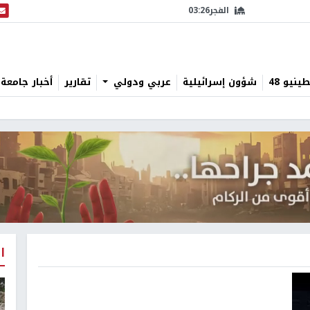
الفجر
03:26
البث
نيو 48
شؤون إسرائيلية
عربي ودولي
تقارير
أخبار جامعة 
ا