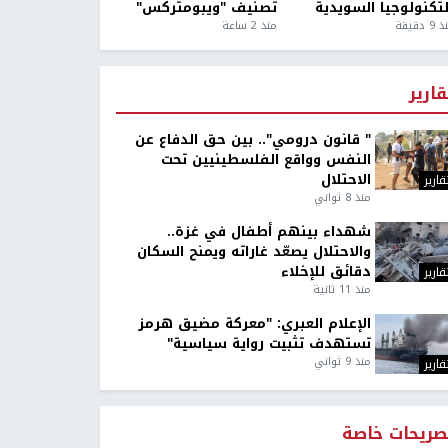
لتكنولوجيا السويدية
تصنيف "ويبومتركس"
9 دقيقة
منذ 2 ساعة
قارير
" قانون درومي".. بين حق الدفاع عن
النفس وواقع الفلسطينيين تحت
الاحتلال
قارير
منذ 8 ثواني
شهداء بينهم أطفال في غزة..
والاحتلال يصعّد غاراته ويمنح السكان
دقائق للإخلاء
قارير
منذ 11 ثانية
الإعلام العبري: "معركة مضيق هرمز
تستهدف تثبيت رواية سياسية"
منذ 9 ثواني
قارير
صريحات خاصة