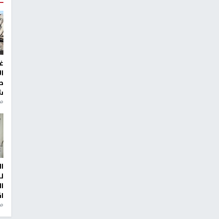
غ
ا
ط
ش
منذ 2
ا
ل
ا
ا
من