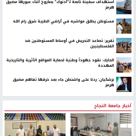
استهداف سفينة تابعة لـ"أدنوك" بصاروخ أثناء عبورها مضيق
هرمز
مستوطن يطلق مواشيه في أراضي الطيبة شرق رام الله
تقرير: تصاعد التحريض في أوساط المستوطنين ضد
الفلسطينيين
الحايك: نقود جهوداً وطنية لحماية المواقع الأثرية والتاريخية
المهددة
بزشكيان: ردنا على واشنطن جاء بعد خرقها تفاهم مضيق
هرمز
أخبار جامعة النجاح