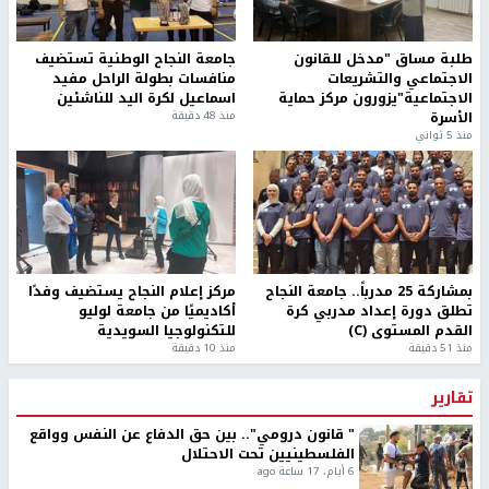
طلبة مساق "مدخل للقانون
جامعة النجاح الوطنية تستضيف
الاجتماعي والتشريعات
منافسات بطولة الراحل مفيد
الاجتماعية"يزورون مركز حماية
اسماعيل لكرة اليد للناشئين
الأسرة
منذ 48 دقيقة
منذ 5 ثواني
بمشاركة 25 مدرباً.. جامعة النجاح
مركز إعلام النجاح يستضيف وفدًا
تطلق دورة إعداد مدربي كرة
أكاديميًا من جامعة لوليو
القدم المستوى (C)
للتكنولوجيا السويدية
منذ 51 دقيقة
منذ 10 دقيقة
تقارير
" قانون درومي".. بين حق الدفاع عن النفس وواقع
الفلسطينيين تحت الاحتلال
6 أيام، 17 ساعة ago