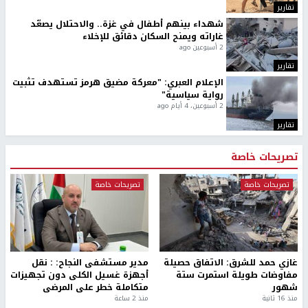
تقارير
شهداء بينهم أطفال في غزة.. والاحتلال يصعّد
غاراته ويمنح السكان دقائق للإخلاء
2 أسبوعين ago
تقارير
الإعلام العبري: "معركة مضيق هرمز تستهدف تثبيت
رواية سياسية"
2 أسبوعين، 4 أيام ago
تقارير
تصريحات خاصة
تصريحات خاصة
تصريحات خاصة
غازي حمد للشرق: الاتفاق حصيلة
مدير مستشفى النجاح: : نقل
مفاوضات طويلة استمرت ستة
أجهزة غسيل الكلى دون تجهيزات
شهور
متكاملة خطر على المرضى
منذ 16 ثانية
منذ 2 ساعة