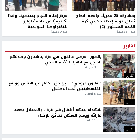
بمشاركة 25 مدرباً.. جامعة النجاح
مركز إعلام النجاح يستضيف وفدًا
تطلق دورة إعداد مدربي كرة
أكاديميًا من جامعة لوليو
القدم المستوى (C)
للتكنولوجيا السويدية
منذ 51 دقيقة
منذ 9 دقيقة
تقارير
بالصور| مرضى عالقون في غزة يناشدون بإجلائهم
العاجل مع انهيار النظام الصحي
منذ 3 دقيقة
تقارير
" قانون درومي".. بين حق الدفاع عن النفس وواقع
الفلسطينيين تحت الاحتلال
منذ 8 ثواني
تقارير
شهداء بينهم أطفال في غزة.. والاحتلال يصعّد
غاراته ويمنح السكان دقائق للإخلاء
منذ 11 ثانية
تقارير