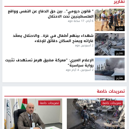
تقارير
" قانون درومي".. بين حق الدفاع عن النفس وواقع
الفلسطينيين تحت الاحتلال
6 أيام، 17 ساعة ago
تقارير
شهداء بينهم أطفال في غزة.. والاحتلال يصعّد
غاراته ويمنح السكان دقائق للإخلاء
2 أسبوعين ago
تقارير
الإعلام العبري: "معركة مضيق هرمز تستهدف تثبيت
رواية سياسية"
2 أسبوعين، 4 أيام ago
تقارير
تصريحات خاصة
تصريحات خاصة
تصريحات خاصة