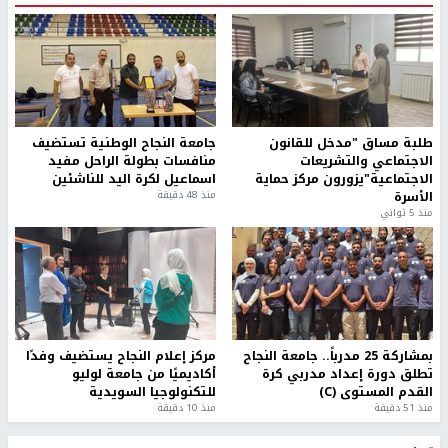
طلبة مساق "مدخل للقانون
جامعة النجاح الوطنية تستضيف
الاجتماعي والتشريعات
منافسات بطولة الراحل مفيد
الاجتماعية"يزورون مركز حماية
اسماعيل لكرة اليد للناشئين
الأسرة
منذ 48 دقيقة
منذ 5 ثواني
بمشاركة 25 مدرباً.. جامعة النجاح
مركز إعلام النجاح يستضيف وفدًا
تطلق دورة إعداد مدربي كرة
أكاديميًا من جامعة لوليو
القدم المستوى (C)
للتكنولوجيا السويدية
منذ 51 دقيقة
منذ 10 دقيقة