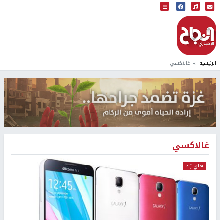
البث المباشر
إذاعة النجاح
الرئيسية
غالاكسي
غالاكسي
هاي تِك