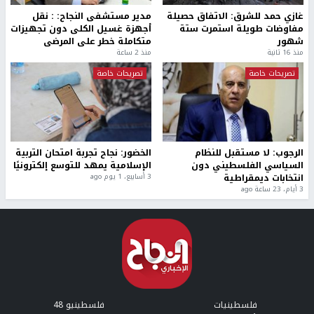
غازي حمد للشرق: الاتفاق حصيلة
مدير مستشفى النجاح: : نقل
مفاوضات طويلة استمرت ستة
أجهزة غسيل الكلى دون تجهيزات
شهور
متكاملة خطر على المرضى
منذ 16 ثانية
منذ 2 ساعة
تصريحات خاصة
تصريحات خاصة
الرجوب: لا مستقبل للنظام
الخضور: نجاح تجربة امتحان التربية
السياسي الفلسطيني دون
الإسلامية يمهد للتوسع إلكترونيًا
انتخابات ديمقراطية
3 أسابيع، 1 يوم ago
3 أيام، 23 ساعة ago
فلسطينيات
فلسطينيو 48