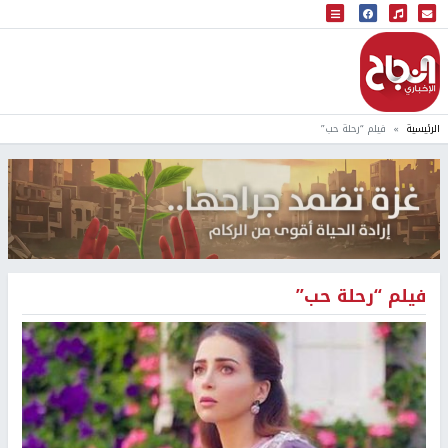
البث المباشر
إذاعة النجاح
الرئيسية
فيلم “رحلة حب”
فيلم “رحلة حب”