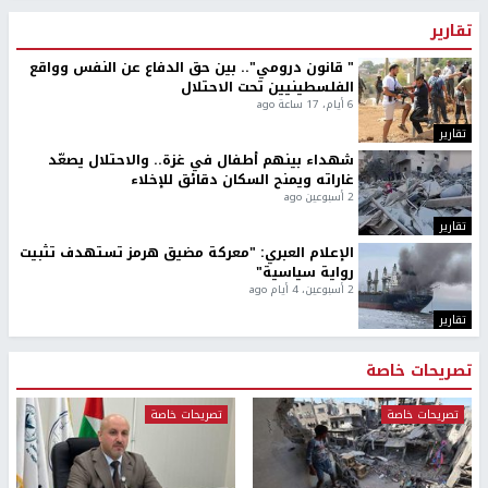
تقارير
" قانون درومي".. بين حق الدفاع عن النفس وواقع
الفلسطينيين تحت الاحتلال
6 أيام، 17 ساعة ago
تقارير
شهداء بينهم أطفال في غزة.. والاحتلال يصعّد
غاراته ويمنح السكان دقائق للإخلاء
2 أسبوعين ago
تقارير
الإعلام العبري: "معركة مضيق هرمز تستهدف تثبيت
رواية سياسية"
2 أسبوعين، 4 أيام ago
تقارير
تصريحات خاصة
تصريحات خاصة
تصريحات خاصة