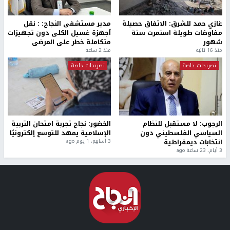
غازي حمد للشرق: الاتفاق حصيلة
مدير مستشفى النجاح: : نقل
مفاوضات طويلة استمرت ستة
أجهزة غسيل الكلى دون تجهيزات
شهور
متكاملة خطر على المرضى
منذ 16 ثانية
منذ 2 ساعة
تصريحات خاصة
تصريحات خاصة
الرجوب: لا مستقبل للنظام
الخضور: نجاح تجربة امتحان التربية
السياسي الفلسطيني دون
الإسلامية يمهد للتوسع إلكترونيًا
انتخابات ديمقراطية
3 أسابيع، 1 يوم ago
3 أيام، 23 ساعة ago