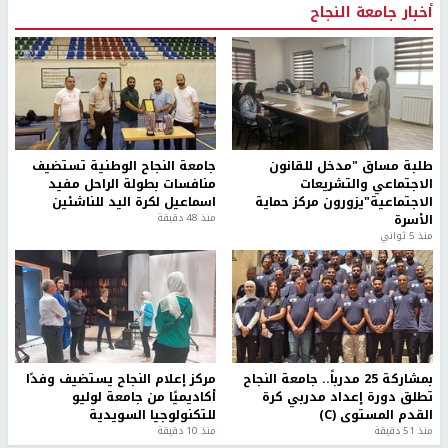
أخبار جامعة النجاح
طلبة مساق "مدخل للقانون
جامعة النجاح الوطنية تستضيف
الاجتماعي والتشريعات
منافسات بطولة الراحل مفيد
الاجتماعية"يزورون مركز حماية
اسماعيل لكرة اليد للناشئين
الأسرة
منذ 48 دقيقة
منذ 5 ثواني
بمشاركة 25 مدرباً.. جامعة النجاح
مركز إعلام النجاح يستضيف وفدًا
تطلق دورة إعداد مدربي كرة
أكاديميًا من جامعة لوليو
القدم المستوى (C)
للتكنولوجيا السويدية
منذ 51 دقيقة
منذ 10 دقيقة