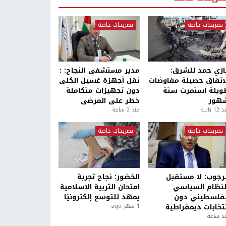
تصريحات خاصة
تصريحات خاصة
ازي حمد للشرق:
مدير مستشفى النجاح: :
لاتفاق حصيلة مفاوضات
نقل أجهزة غسيل الكلى
ويلة استمرت ستة
دون تجهيزات متكاملة
هور
خطر على المرضى
1 ثانية
منذ 2 ساعة
تصريحات خاصة
تصريحات خاصة
لرجوب: لا مستقبل
الخضور: نجاح تجربة
لنظام السياسي
امتحان التربية الإسلامية
لفلسطيني دون
يمهد للتوسع إلكترونيًا
نتخابات ديمقراطية
1 شهر ago
ذ ساعة