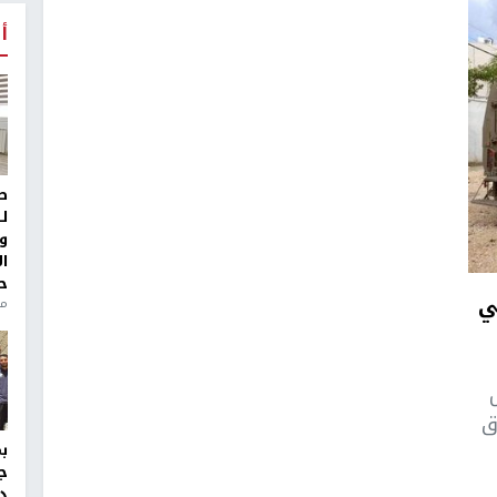
أ
ط
ل
و
ا
ح
ي
من
ق
ج
د