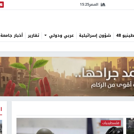
العصر
15:25
البث
نيو 48
شؤون إسرائيلية
عربي ودولي
تقارير
أخبار جامعة 
ا
فلسطينيات