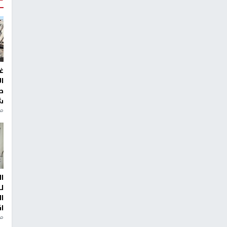
غ
ا
ط
ش
منذ 2
ا
ل
ا
ا
من