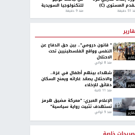
قدم المستوى (C)
للتكنولوجيا السويدية
5 دقيقة
منذ 9 دقيقة
قارير
" قانون درومي".. بين حق الدفاع عن
النفس وواقع الفلسطينيين تحت
الاحتلال
قارير
منذ 8 ثواني
شهداء بينهم أطفال في غزة..
والاحتلال يصعّد غاراته ويمنح السكان
دقائق للإخلاء
قارير
منذ 11 ثانية
الإعلام العبري: "معركة مضيق هرمز
تستهدف تثبيت رواية سياسية"
منذ 9 ثواني
قارير
صريحات خاصة