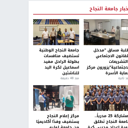
خبار جامعة النجاح
لبة مساق "مدخل
جامعة النجاح الوطنية
لقانون الاجتماعي
تستضيف منافسات
التشريعات
بطولة الراحل مفيد
لاجتماعية"يزورون مركز
اسماعيل لكرة اليد
ماية الأسرة
للناشئين
ذ ثانية
منذ 48 دقيقة
بمشاركة 25 مدرباً..
مركز إعلام النجاح
امعة النجاح تطلق
يستضيف وفدًا أكاديميًا
ورة إعداد مدربي كرة
من جامعة لوليو