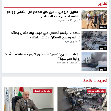
تقارير
" قانون درومي".. بين حق الدفاع عن النفس وواقع
الفلسطينيين تحت الاحتلال
6 أيام، 17 ساعة ago
تقارير
شهداء بينهم أطفال في غزة.. والاحتلال يصعّد
غاراته ويمنح السكان دقائق للإخلاء
2 أسبوعين ago
تقارير
الإعلام العبري: "معركة مضيق هرمز تستهدف تثبيت
رواية سياسية"
2 أسبوعين، 4 أيام ago
تقارير
تصريحات خاصة
تصريحات خاصة
تصريحات خاصة