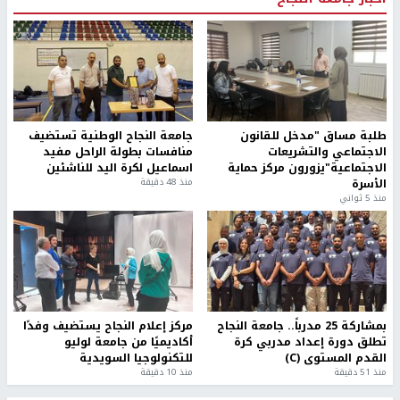
طلبة مساق "مدخل للقانون
جامعة النجاح الوطنية تستضيف
الاجتماعي والتشريعات
منافسات بطولة الراحل مفيد
الاجتماعية"يزورون مركز حماية
اسماعيل لكرة اليد للناشئين
الأسرة
منذ 48 دقيقة
منذ 5 ثواني
بمشاركة 25 مدرباً.. جامعة النجاح
مركز إعلام النجاح يستضيف وفدًا
تطلق دورة إعداد مدربي كرة
أكاديميًا من جامعة لوليو
القدم المستوى (C)
للتكنولوجيا السويدية
منذ 51 دقيقة
منذ 10 دقيقة