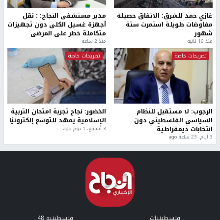
غازي حمد للشرق: الاتفاق حصيلة
مدير مستشفى النجاح: : نقل
مفاوضات طويلة استمرت ستة
أجهزة غسيل الكلى دون تجهيزات
شهور
متكاملة خطر على المرضى
منذ 16 ثانية
منذ 2 ساعة
تصريحات خاصة
تصريحات خاصة
الرجوب: لا مستقبل للنظام
الخضور: نجاح تجربة امتحان التربية
السياسي الفلسطيني دون
الإسلامية يمهد للتوسع إلكترونيًا
انتخابات ديمقراطية
3 أسابيع، 1 يوم ago
3 أيام، 23 ساعة ago
فلسطينيات
فلسطينيو 48