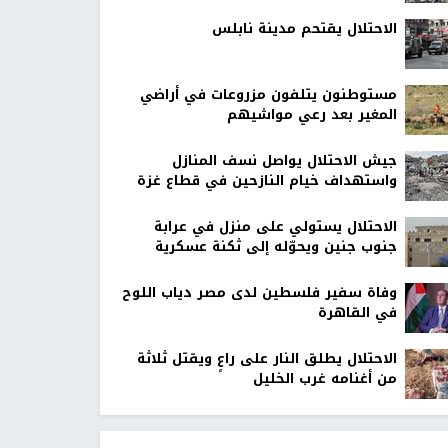
الاحتلال يقتحم مدينة نابلس
مستوطنون يتلفون مزروعات في أراضي
المغير بعد رعي مواشيهم
جيش الاحتلال يواصل نسف المنازل
واستهداف خيام النازحين في قطاع غزة
الاحتلال يستولي على منزل في عرابة
جنوب جنين ويحوّله إلى ثكنة عسكرية
وفاة سفير فلسطين لدى مصر دياب اللوح
في القاهرة
الاحتلال يطلق النار على راعٍ ويقتل ثلاثة
من أغنامه غرب الخليل