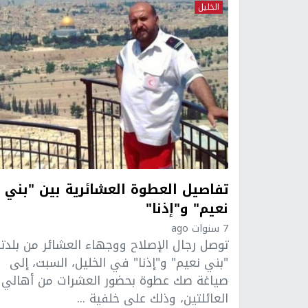
الخليل
تفاصيل العطوة العشائرية بين "بني
نعيم" و"إذنا"
7 سنوات ago
توصل رجال الإصلاح ووجهاء العشائر من بلدت
"بني نعيم" و"إذنا" في الخليل، السبت، إلى
صياغة صك عطوة بحضور العشرات من أهالي
العائلتين، وذلك على خلفية ...