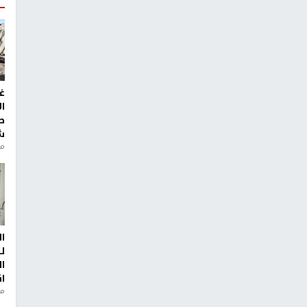
غ
ا
ط
ش
منذ 2
ا
ل
ا
ا
من