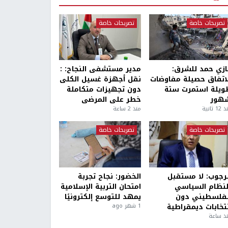
تصريحات خاصة
تصريحات خاصة
ازي حمد للشرق:
مدير مستشفى النجاح: :
لاتفاق حصيلة مفاوضات
نقل أجهزة غسيل الكلى
ويلة استمرت ستة
دون تجهيزات متكاملة
هور
خطر على المرضى
1 ثانية
منذ 2 ساعة
تصريحات خاصة
تصريحات خاصة
لرجوب: لا مستقبل
الخضور: نجاح تجربة
لنظام السياسي
امتحان التربية الإسلامية
لفلسطيني دون
يمهد للتوسع إلكترونيًا
نتخابات ديمقراطية
1 شهر ago
ذ ساعة