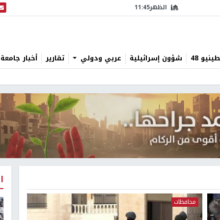
الظهر
11:45
البث
نيو 48
شؤون إسرائيلية
عربي ودولي
تقارير
أخبار جامعة 
ا
محافظات