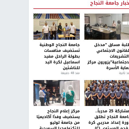
خبار جامعة النجاح
لبة مساق "مدخل
جامعة النجاح الوطنية
لقانون الاجتماعي
تستضيف منافسات
التشريعات
بطولة الراحل مفيد
لاجتماعية"يزورون مركز
اسماعيل لكرة اليد
ماية الأسرة
للناشئين
ذ ثانية
منذ 48 دقيقة
بمشاركة 25 مدرباً..
مركز إعلام النجاح
امعة النجاح تطلق
يستضيف وفدًا أكاديميًا
ورة إعداد مدربي كرة
من جامعة لوليو
قدم المستوى (C)
للتكنولوجيا السويدية