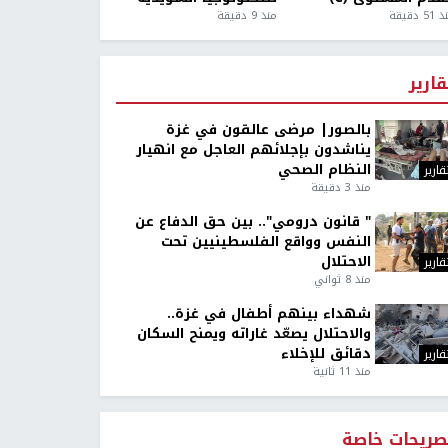
5 دقيقة
منذ 9 دقيقة
قارير
بالصور| مرضى عالقون في غزة
يناشدون بإجلائهم العاجل مع انهيار
النظام الصحي
قارير
منذ 3 دقيقة
" قانون درومي".. بين حق الدفاع عن
النفس وواقع الفلسطينيين تحت
الاحتلال
قارير
منذ 8 ثواني
شهداء بينهم أطفال في غزة..
والاحتلال يصعّد غاراته ويمنح السكان
دقائق للإخلاء
قارير
منذ 11 ثانية
صريحات خاصة