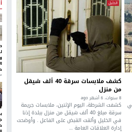
أ
الخليل
ط
ل
و
ا
ح
من
كشف ملابسات سرقة 40 ألف شيقل
من منزل
8 سنوات، 6 أشهر ago
ي
كشفت الشرطة، اليوم الإثنين، ملابسات جريمة
سرقة مبلغ 40 ألف شيقل من منزل ببلدة إذنا
في الخليل وألقت القبض على الفاعل . وأوضحت
ج
د
إدارة العلاقات العامة ...
ال