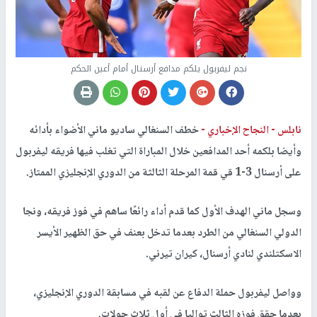
نجم ليفربول يلكم مدافع أرسنال أمام أعين الحكم
نابلس -
النجاح الإخباري -
خطف السنغالي ساديو ماني الأضواء بأدائه
وأيضا بلكمه أحد المدافعين خلال المباراة التي تغلب فيها فريقه ليفربول
على أرسنال 3-1 قي قمة المرحلة الثالثة من الدوري الإنجليزي الممتاز.
وسجل ماني الهدف الأول كما قدم أداء رائعًا ساهم في فوز فريقه، ونجا
الدولي السنغالي من الطرد بعدما تدخل بعنف في حق الظهير الأيسر
الاسكتلندي لنادي أرسنال، كيران تيرني.
وواصل ليفربول حملة الدفاع عن لقبه في مسابقة الدوري الإنجليزي،
بعدما حقق فوزه الثالث تواليا في أول ثلاث جولات.