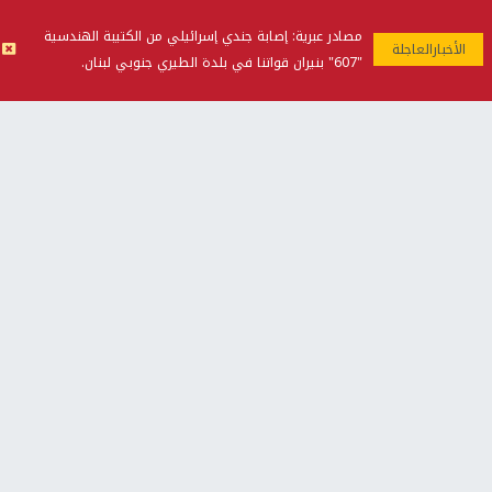
غاراته ويمنح السكان دقائق للإخلاء
مصادر عبرية: إصابة جندي إسرائيلي من الكتيبة الهندسية
منذ 11 ثانية
"607" بنيران قواتنا في بلدة الطيري جنوبي لبنان.
تقارير
الإعلام العبري: "معركة مضيق هرمز تستهدف تثبيت
رواية سياسية"
منذ 9 ثواني
تقارير
تصريحات خاصة
تصريحات خاصة
تصريحات خاصة
غازي حمد للشرق: الاتفاق حصيلة
مدير مستشفى النجاح: : نقل
مفاوضات طويلة استمرت ستة
أجهزة غسيل الكلى دون تجهيزات
شهور
متكاملة خطر على المرضى
منذ 12 ثانية
منذ 2 ساعة
تصريحات خاصة
تصريحات خاصة