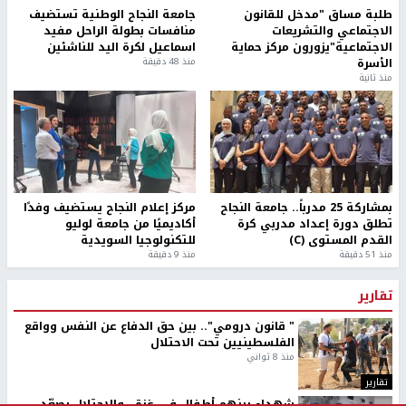
طلبة مساق "مدخل للقانون
جامعة النجاح الوطنية تستضيف
الاجتماعي والتشريعات
منافسات بطولة الراحل مفيد
الاجتماعية"يزورون مركز حماية
اسماعيل لكرة اليد للناشئين
الأسرة
منذ 48 دقيقة
منذ ثانية
بمشاركة 25 مدرباً.. جامعة النجاح
مركز إعلام النجاح يستضيف وفدًا
تطلق دورة إعداد مدربي كرة
أكاديميًا من جامعة لوليو
القدم المستوى (C)
للتكنولوجيا السويدية
منذ 51 دقيقة
منذ 9 دقيقة
تقارير
" قانون درومي".. بين حق الدفاع عن النفس وواقع
الفلسطينيين تحت الاحتلال
منذ 8 ثواني
تقارير
شهداء بينهم أطفال في غزة.. والاحتلال يصعّد