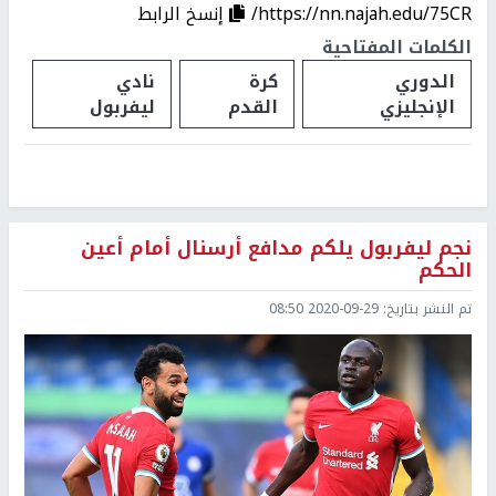
https://nn.najah.edu/75CR/
إنسخ الرابط
الكلمات المفتاحية
الدوري
كرة
نادي
الإنجليزي
القدم
ليفربول
نجم ليفربول يلكم مدافع أرسنال أمام أعين
الحكم
تم النشر بتاريخ:
2020-09-29 08:50