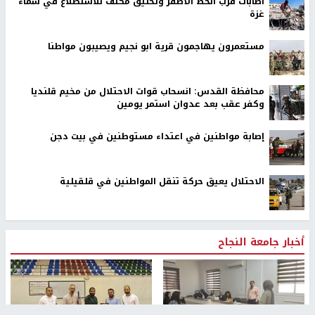
اصابات قرب الخط الأصفر وتحليق مكثف للاستطلاع في سماء
غزة
مستعمرون يهاجمون قرية ابو نجيم ويصيبون مواطنا
محافظة القدس: انسحاب قوات الاحتلال من مخيم قلنديا
وكفر عقب بعد عدوان استمر يومين
إصابة مواطنين في اعتداء مستوطنين في بيت دجن
الاحتلال يعيق حركة تنقل المواطنين في قلقيلية
أخبار جامعة النجاح