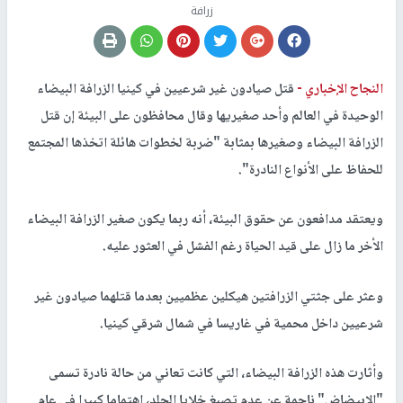
زرافة
النجاح الإخباري -
قتل صيادون غير شرعيين في كينيا الزرافة البيضاء
الوحيدة في العالم وأحد صغيريها وقال محافظون على البيئة إن قتل
الزرافة البيضاء وصغيرها بمثابة "ضربة لخطوات هائلة اتخذها المجتمع
للحفاظ على الأنواع النادرة".
ويعتقد مدافعون عن حقوق البيئة، أنه ربما يكون صغير الزرافة البيضاء
الأخر ما زال على قيد الحياة رغم الفشل في العثور عليه.
وعثر على جثتي الزرافتين هيكلين عظميين بعدما قتلهما صيادون غير
شرعيين داخل محمية في غاريسا في شمال شرقي كينيا.
وأثارت هذه الزرافة البيضاء، التي كانت تعاني من حالة نادرة تسمى
"الابيضاض" ناجمة عن عدم تصبغ خلايا الجلد، اهتماما كبيرا في عام