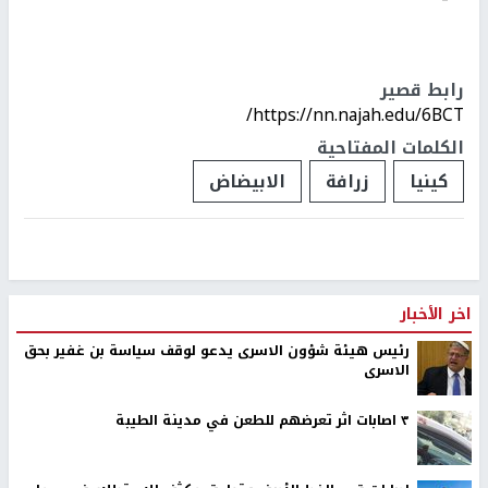
رابط قصير
https://nn.najah.edu/6BCT/
الكلمات المفتاحية
كينيا
زرافة
الابيضاض
اخر الأخبار
رئيس هيئة شؤون الاسرى يدعو لوقف سياسة بن غفير بحق
الاسرى
٣ اصابات اثر تعرضهم للطعن في مدينة الطيبة