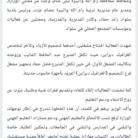
ومحافظ محافظة رام الله والبيرة ليلى غنام، وعدد من ممثلي الوزارة،
ومدير عام مديرية تربية رام الله والبيرة عصام عزت، ورئيس بلدية
سلواد رائد حماد، وكادر المديرية والمدرسة، وممثلين عن فعاليات
ومؤسسات المجتمع المحلي في سلواد.
شهدت الفعالية افتتاح مشغلين، أحدهما لتصميم الأزياء والآخر لتخصص
الغرافيك ديزاين، حيث تكفل المتبرع عبد الحافظ الشايب وزوجته
بتكاليف المشغل الأول، في حين تكفل المتبرع فضل حماد بتجهيز مشغل
فرع التصميم (الغرافيك ديزاين) المزوّد بأجهزة حاسوب حديثة.
كما تضمنت الفعاليات إلقاء كلمات وتقديم فقرات فنية وطنية، عبّرت عن
روح الانتماء ودعم التعليم.
وأكد الوزير برهم في كلمته، أن هذه الخطوة تندرج في إطار توجهات
الوزارة لرفع نسب الالتحاق بالتعليم المهني ودعم مسارات التعليم المهني
والتقني في المدارس والتقني في الجامعات، وتمكين الطلبة، خاصة
الطالبات، من اكتساب مهارات عملية تفتح أمامهن آفاقاً مهنية مستقبلية،