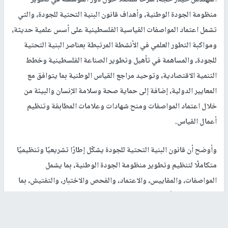
المهندس حيدر حجة، شرحًا مفصلًا حول دور المؤسسة في تطوير
منظومة الجودة الوطنية، وأهداف قانون البنية التحتية للجودة، والتي
تشمل اعتماد المواصفات القياسية الفلسطينية على أسس علمية حديثة،
ومواكبة التطور العلمي في الأنشطة المرتبطة بعناصر البنية التحتية
للجودة، والمساهمة في تأهيل وتطوير الصناعة الفلسطينية وخطط
التنمية الاقتصادية، وتوحيد مراجع القياس الوطنية بما يتوافق مع
المعايير الدولية، إضافة إلى حماية صحة وسلامة الإنسان والبيئة من
خلال اعتماد المواصفات ومنح شهادات وعلامات المطابقة وتنظيم
أعمال القياس.
وأوضح أن قانون البنية التحتية للجودة يشكّل إطارًا تشريعيًا وتنظيميًا
متكاملًا لتنظيم وتطوير منظومة الجودة الوطنية، بما يشمل
المواصفات، والمقاييس، والاعتماد، والفحص والاختبار، والتفتيش، بما
يضمن وضوح الأدوار وتكامل المؤسسات ذات العلاقة، ويعزز الحوكمة،
ويحسّن كفاءة الخدمات، ويدعم حماية المستهلك، ويسهّل التبادل
التجاري، ومواءمة التشريعات الوطنية مع المتطلبات الإقليمية والدولية.