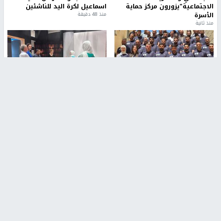
الاجتماعية"يزورون مركز حماية
اسماعيل لكرة اليد للناشئين
الأسرة
منذ 48 دقيقة
منذ ثانية
بمشاركة 25 مدرباً.. جامعة النجاح
مركز إعلام النجاح يستضيف وفدًا
تطلق دورة إعداد مدربي كرة
أكاديميًا من جامعة لوليو
القدم المستوى (C)
للتكنولوجيا السويدية
منذ 51 دقيقة
منذ 9 دقيقة
تقارير
" قانون درومي".. بين حق الدفاع عن النفس وواقع
الفلسطينيين تحت الاحتلال
منذ 8 ثواني
تقارير
شهداء بينهم أطفال في غزة.. والاحتلال يصعّد
غاراته ويمنح السكان دقائق للإخلاء
منذ 11 ثانية