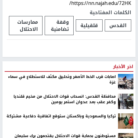
https://nn.najah.edu/72HK/
الكلمات المفتاحية
وقفة
ممارسات
القدس
قلقيلية
تضامنية
الاحتلال
اخر الأخبار
اصابات قرب الخط الأصفر وتحليق مكثف للاستطلاع في سماء
غزة
محافظة القدس: انسحاب قوات الاحتلال من مخيم قلنديا
وكفر عقب بعد عدوان استمر يومين
تركيا والسعودية وباكستان ستوقع اتفاقية دفاعية مشتركة
مستوطنون بحماية قوات الاحتلال يقتحمون برك سليمان