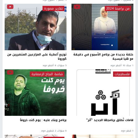
من برامجنا 2024
تقارير مصورة
حلقة جديدة من برنامج الأسبوع في دقيقة
توزيع أغطية على المزارعين المتضررين من
مع هيا قيسية
كورونا
1 سنة، 10 أشهر ago
5 سنوات، 8 أشهر ago
فلسطينيات
شاشة النجاح الرمضانية
قامات تُطلق برنامجها الجديد "أثر"
برنامج وبناء عليه : يوم كنت خروفاً
1 شهر ago
6 سنوات، 2 شهرين ago