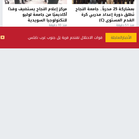
بمشاركة 25 مدرباً.. جامعة النجاح
مركز إعلام النجاح يستضيف وفدًا
تطلق دورة إعداد مدربي كرة
أكاديميًا من جامعة لوليو
القدم المستوى (C)
للتكنولوجيا السويدية
منذ 51 دقيقة
منذ 10 دقيقة
قوات الاحتلال تقتحم قرية تِل جنوب غرب نابلس.
تقارير
" قانون درومي".. بين حق الدفاع عن النفس وواقع
الفلسطينيين تحت الاحتلال
6 أيام، 17 ساعة ago
تقارير
شهداء بينهم أطفال في غزة.. والاحتلال يصعّد
غاراته ويمنح السكان دقائق للإخلاء
2 أسبوعين ago
تقارير
الإعلام العبري: "معركة مضيق هرمز تستهدف تثبيت
رواية سياسية"
2 أسبوعين، 4 أيام ago
تقارير
تصريحات خاصة