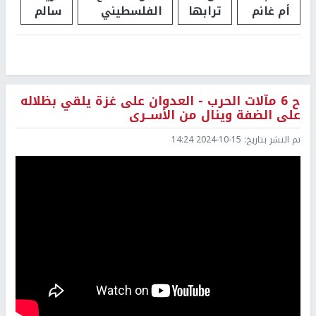
أم غانم
ترابها
الفلسطيني
سالم
ح 6 مآلات الحرب - العدوان على غزة يلقي بظلاله
على الضفة وينال من الأســرى
تم النشر بتاريخ:
2024-10-15 14:24