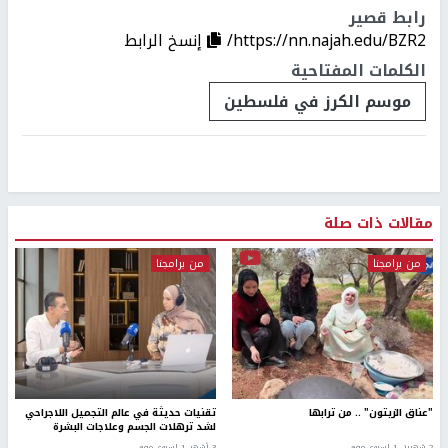
رابط قصير
https://nn.najah.edu/BZR2/
إنسخ الرابط
الكلمات المفتاحية
موسم الكرز في فلسطين
مقالات ذات صلة
من برامجنا
من برامجنا
"عناق الزيتون" .. من ترابها
تقنيات حديثة في عالم التجميل اللاجراحي
لشد ترهلات الجسم وعلاجات البشرة
2 شهرين، 1 اسبوع. ago
3 أشهر، 1 اسبوع. ago