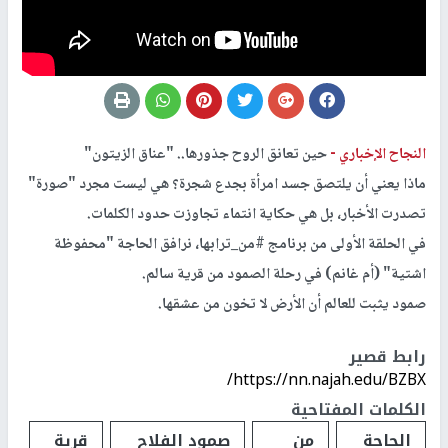
النجاح الإخباري -
حين تعانق الروح جذورها.. "عناق الزيتون"
​ماذا يعني أن يلتصق جسد امرأة بجدع شجرة؟ هي ليست مجرد "صورة"
تصدرت الأخبار، بل هي حكاية انتماء تجاوزت حدود الكلمات.
في الحلقة الأولى من برنامج #من_ترابها، نرافق الحاجة "محفوظة
اشتية" (أم غانم) في رحلة الصمود من قرية سالم.
​صمود يثبت للعالم أن الأرض لا تخون من عشقها.
رابط قصير
https://nn.najah.edu/BZBX/
الكلمات المفتاحية
الحاجة
من
صمود الفلاح
قرية