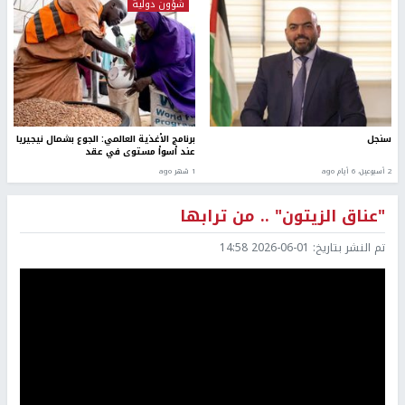
شؤون دولية
سنجل
برنامج الأغذية العالمي: الجوع بشمال نيجيريا
عند أسوأ مستوى في عقد
2 أسبوعين، 6 أيام ago
1 شهر ago
"عناق الزيتون" .. من ترابها
تم النشر بتاريخ:
2026-06-01 14:58