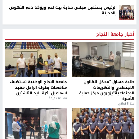
الرئيس يستقبل مجلس بلدية بيت لحم ويؤكد دعم النهوض
بالمدينة
أخبار جامعة النجاح
طلبة مساق "مدخل للقانون
جامعة النجاح الوطنية تستضيف
الاجتماعي والتشريعات
منافسات بطولة الراحل مفيد
الاجتماعية"يزورون مركز حماية
اسماعيل لكرة اليد للناشئين
الأسرة
منذ 48 دقيقة
منذ 5 ثواني