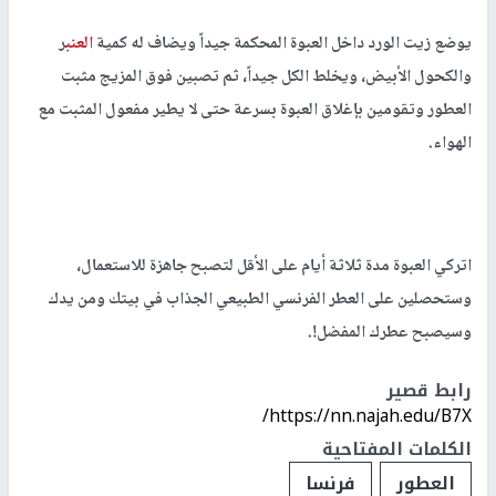
يوضع زيت الورد داخل العبوة المحكمة جيداً ويضاف له كمية
العنب
ر
والكحول الأبيض، ويخلط الكل جيداً، ثم تصبين فوق المزيج مثبت
العطور وتقومين بإغلاق العبوة بسرعة حتى لا يطير مفعول المثبت مع
الهواء.
اتركي العبوة مدة ثلاثة أيام على الأقل لتصبح جاهزة للاستعمال،
وستحصلين على العطر الفرنسي الطبيعي الجذاب في بيتك ومن يدك
وسيصبح عطرك المفضل!.
رابط قصير
https://nn.najah.edu/B7X/
الكلمات المفتاحية
العطور
فرنسا