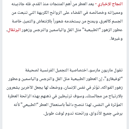
النجاح الإخباري -
يعد العطر من أهم المنتجات منذ القدم، فله جاذبيته
ومميزاته وخصائصه في القضاء على الروائح الكريهة التي تنبعث من
الجسم كالعرق، ويمنح من يستخدمه شعوراً بالإنتعاش والتميز، خاصة
عطور الزهور “الطبيعية” مثل الفل والياسمين والنرجس وزهور
البرتقال
،
وغيرها.
تقول ماريون مارسو، اختصاصية التجميل الفرنسية لصحيفة
“لوفيغارو”، إن العطور الطبيعية مثل الفل والنرجس والياسمين وعطور
زهور الفواكه، تؤثر في نفس الإنسان، ووضعك لها يجعل الآخرين يشعرون
بالارتياح من مجالستك، وسوف ترتبطين في ذهنهم بهذه الرائحة العطرة
المؤثرة في النفس، لهذا ننصح دائماً باستعمال العطر “الطبيعي” لأنه
يرضي جميع الأذواق، ورائحته تدوم لوقت طويل.