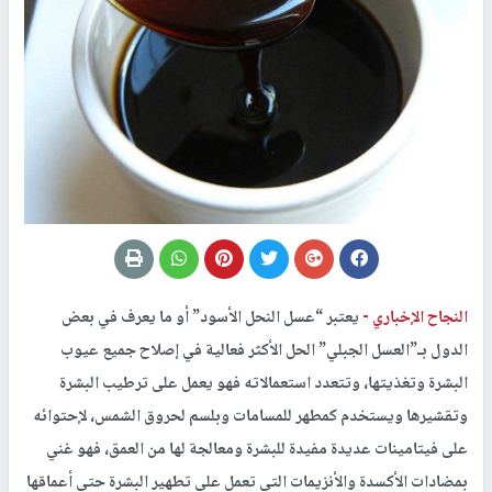
النجاح الإخباري -
يعتبر “عسل النحل الأسود” أو ما يعرف في بعض
الدول بـ”العسل الجبلي” الحل الأكثر فعالية في إصلاح جميع عيوب
البشرة وتغذيتها، وتتعدد استعمالاته فهو يعمل على ترطيب البشرة
وتقشيرها ويستخدم كمطهر للمسامات وبلسم لحروق الشمس، لإحتوائه
على فيتامينات عديدة مفيدة للبشرة ومعالجة لها من العمق، فهو غني
بمضادات الأكسدة والأنزيمات التي تعمل على تطهير البشرة حتى أعماقها