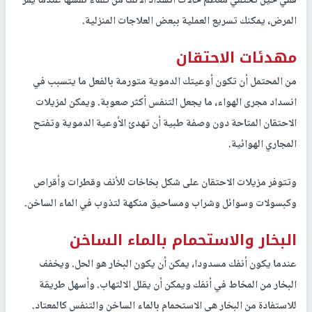
ففي حين تختفي معظم حالات انسداد الأنف من تلقاء نفسها عندما يمر
المرض، يمكنك تسريع العملية ببعض العلاجات المنزلية.
مهدئات الاحتقان
من المحتمل أن تكون أوعيتك الدموية متورمة بالفعل ما يتسبب في
انسداد مجرى الهواء، ما يجعل التنفس أكثر صعوبة. ويمكن لمزيلات
الاحتقان المتاحة دون وصفة طبية أن تهدئ الأوعية الدموية وتفتح
المجاري الهوائية.
وتتوفر مزيلات الاحتقان على شكل بخاخات للأنف وقطرات وأقراص
وكبسولات وسوائل وشراب ومساحيق منكهة لتذوب في الماء الساخن.
البخار والاستحمام بالماء الساخن
عندما يكون أنفك مسدودا، يمكن أن يكون البخار هو الحل. ويخفف
البخار من المخاط في أنفك ويمكن أن يقلل الالتهاب. وأسهل طريقة
للاستفادة من البخار هي الاستحمام بالماء الساخن والتنفس كالمعتاد.