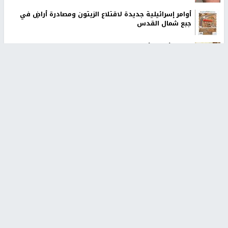
أوامر إسرائيلية جديدة لاقتلاع الزيتون ومصادرة أراضٍ في
جبع شمال القدس
ترامب: أعتقد أن الحرب مع إيران ستنتهي قريبًا جدًا
عائلة بشار عقل تطالب بكشف ملابسات مقتله وإحالة
المتورطين للقضاء
الاحتلال يخطر باقتلاع أشجار من 310 دونمات والاستيلاء على
3.5 دونم جنوب جنين
أخبار جامعة النجاح