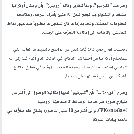
وصرّحت "كليرفيو"، وفقاً لتقرير وكالة "رويترز"، بأن بإمكان أوكرانيا
استخدام التكنولوجيا لجمع شمل اللاجئين بأفراد أسرهم، ومكافحة
المعلومات المضلِّلة، وتحديد إذا ما كان شخصٍ ما مطلوباً عند عبور نقاط
التفتيش، بالإضافة إلى إمكانية التعرُّف على الجثث.
وبحسب هوان تون-ذات فإنه ليس من الواضح بالضبط ما الغاية التي
تستخدم أوكرانيا من أجلها هذا النظام، في الوقت الذي أشار فيه إلى أنه
لا ينبغي استخدامه كوسيلة وحيدة لتحديد الهويّة، في مقابل امتناع
الشركة عن عرض تقنيتها على روسيا،
وصرح "تون-ذات" بأن "كليرفيو" لديها إمكانية الوصول إلى أكثر من
ملياريّ صورة عبر خدمة الوسائط الاجتماعيّة الروسية
(VKontakte)، وإلى أكثر من 10 مليارات صورة بشكلٍ عام مخزَّنة في
قاعدة بيانات الشّركة.