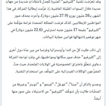
وقد تعرَّضت تقنية "كليرفيو" المثيرة للجدل لانتقاداتٍ شديدةٍ من جهاتٍ
عديدة خلال السنوات القليلة الماضية، إذ غرَّمت إيطاليا الشركة، في هذا
الشهر، بـ20 مليون يورو (27.9 مليون دولار)، وأمرت بحذف صور
المواطنين الإيطاليين. كذلك فرضت المملكة المتحدة غرامة مؤقَّتة على
"كليرفيو" بقيمة 17 مليون جنيه استرليني (22.6 مليون دولار) في
شهر نوفمبر لانتهاكها قوانين حماية البيانات.
إلى ذلك، طلبت كلّ من كندا وأوستراليا وفرنسا من بين عدّة دول أخرى
إلى "كليرفيو" حذف صور سكّانها ومواطنيها، في وقتٍ تواجه الشركة
دعاوى تتعلَّق باختراق الخصوصيّة في الولايات المتّحدة، حيث حثَّ
المشرِّعون الوكالات الفيدرالية على التوقُّف عن استخدام التقنية.
وجدير بالذكر أن "ميتا"، "غوغل"، "فينمو" و "تويتر" وغيرها من
المنصَّات طالبت بأن تتوقَّف "كليرفيو" عن الاستيلاء على صور منها
أيضاً.