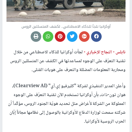
أوكرانيا تلجأ للذكاء الاصطناعي.. لكشف المتسللين الروس
نابلس -
النجاح الإخباري -
لجأت أوكرانيا للذكاء الاصطناعي من خلال
تقنية التعرُف على الوجوه لمساعدتها في الكشف عن المتسللين الروس
ومحاربة المعلومات المضللة والتعرف على هويات القتلى.
وأعلن المدير التنفيذي لشركة "كليرفيو إي.آي" (Clearview AI)،
هوان تون-ذات، بأن أوكرانيا تستخدم الآن تقنية التعرُف على الوجوه
المملوكة من الشركة لأغراض مثل تحديد هويّة الجنود الروس، مؤكّداً أن
شركته سمحت لوزارة الدفاع الأوكرانية بالوصول إلى نظامها مجاناً إبَّان
الحرب الروسية لأوكرانيا.