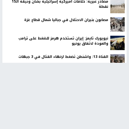
مصادر عبرية: خلافات أميركية إسرائيلية بشأن وثيقة الـ15
نقطة
مصابون بنيران الاحتلال في جباليا شمال قطاع غزة
نيويورك تايمز: إيران تستخدم هرمز للضغط على ترامب
والعودة لاتفاق يونيو
القناة 13: واشنطن تضغط لإنهاء القتال في 3 جبهات
إصابة شاب بشظايا رصاص الاحتلال واعتقال خمسة مواطنين
خلال اقتحام مخيم بلاطة
إيران: إعادة فتح مضيق هرمز مشروطة برفع الحصار الأميركي
أسعار صرف العملات مقابل الشيكل