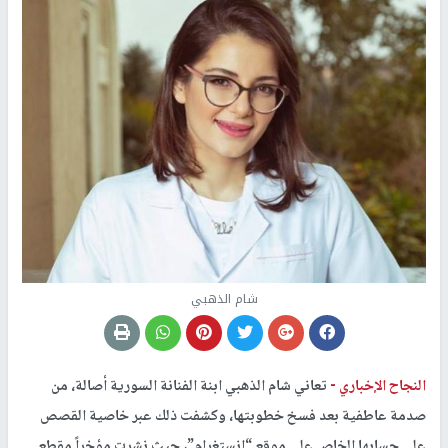
شام الذهبي
النجاح الإخباري -
تعاني ​شام الذهبي​ ابنة الفنانة السورية ​أصالة​، من
صدمة عاطفية بعد فسخ خطوبتها، وكشفت ذلك عبر خاصية القصص
على حسابها الخاص على موقع “إنستغرام”، حيث نشرت مؤخراً مقطع