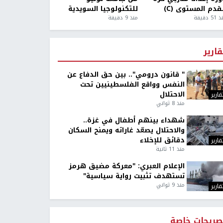
قدم المستوى (C)
للتكنولوجيا السويدية
5 دقيقة
منذ 9 دقيقة
قارير
" قانون درومي".. بين حق الدفاع عن
النفس وواقع الفلسطينيين تحت
الاحتلال
قارير
منذ 8 ثواني
شهداء بينهم أطفال في غزة..
والاحتلال يصعّد غاراته ويمنح السكان
دقائق للإخلاء
قارير
منذ 11 ثانية
الإعلام العبري: "معركة مضيق هرمز
تستهدف تثبيت رواية سياسية"
منذ 9 ثواني
قارير
صريحات خاصة