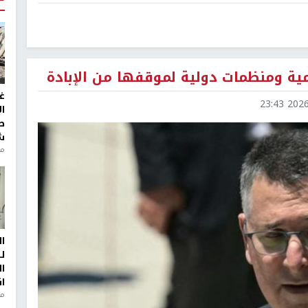
مية ومنظمات دولية لموقفها من الإبادة
غ
2026-0
ا
ط
ش
منذ 2
ا
ل
ا
ا
من