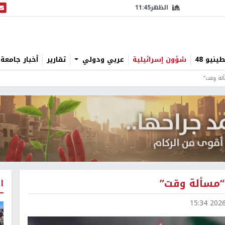
الظهر
11:45
البث
نيو 48
شؤون إسرائيلية
عربي ودولي
تقارير
أخبار جامعة 
ألة وقت”
ن “مسألة وقت”
ا
2026-0