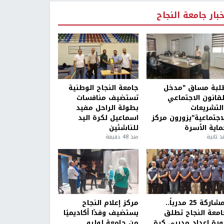
خبار جامعة النجاح
لبة مساق "مدخل
جامعة النجاح الوطنية
لقانون الاجتماعي
تستضيف منافسات
التشريعات
بطولة الراحل مفيد
لاجتماعية"يزورون مركز
اسماعيل لكرة اليد
ماية الأسرة
للناشئين
ذ ثانية
منذ 48 دقيقة
بمشاركة 25 مدرباً..
مركز إعلام النجاح
امعة النجاح تطلق
يستضيف وفدًا أكاديميًا
ورة إعداد مدربي كرة
من جامعة لوليو