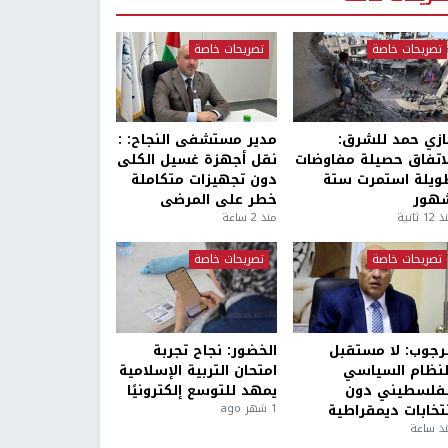
تصريحات خاصة
تصريحات خاصة
ازي حمد للشرق:
مدير مستشفى النجاح: :
لاتفاق حصيلة مفاوضات
نقل أجهزة غسيل الكلى
ويلة استمرت ستة
دون تجهيزات متكاملة
هور
خطر على المرضى
1 ثانية
منذ 2 ساعة
تصريحات خاصة
تصريحات خاصة
لرجوب: لا مستقبل
الخضور: نجاح تجربة
لنظام السياسي
امتحان التربية الإسلامية
لفلسطيني دون
يمهد للتوسع إلكترونيًا
نتخابات ديمقراطية
1 شهر ago
ذ ساعة