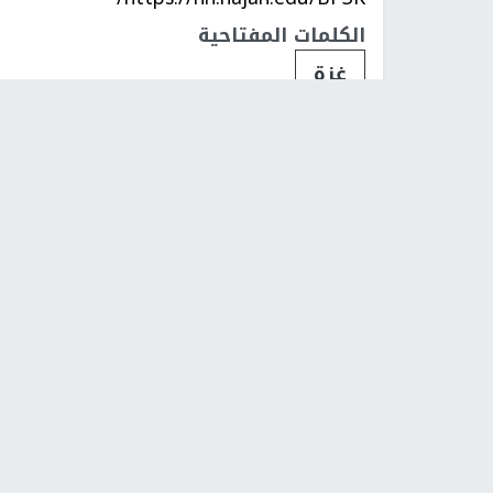
الكلمات المفتاحية
غزة
الائتلاف يهدد بعصيان قرار العليا د
تم النشر بتاريخ:
2026-01-13 14:59
اخر تحديث:
1-13 15:00