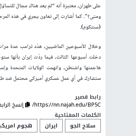
على طهران، معتبرة أنه “لم يعد هناك مجال للتساؤ
ومتى؟”. كما أشارت إلى تعاون يجري في هذه المرحلة
(سنتكوم).
وخلال الأسبوعين الماضيين، هدّد ترامب عدة مرا
دخلت أسبوعها الثالث، فيما ردّت إيران بأنها ستو
هاجمتها واشنطن، واتهمت الولايات المتحدة وإسرا
ستشارك في أي عمل عسكري أميركي محتمل ضد طهران، 
رابط قصير
https://nn.najah.edu/BP5C/
إنسخ الراب
الكلمات المفتاحية
سلاح الجو
ايران
هجوم امريك