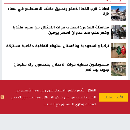
اصابات قرب الخط الأصفر وتحليق مكثف للاستطلاع في سماء
غزة
محافظة القدس: انسحاب قوات الاحتلال من مخيم قلنديا
وكفر عقب بعد عدوان استمر يومين
تركيا والسعودية وباكستان ستوقع اتفاقية دفاعية مشتركة
مستوطنون بحماية قوات الاحتلال يقتحمون برك سليمان
جنوب بيت لحم
70 ألفا يؤدون صلاة الجمعة في المسجد الأقصى
الهلال الأحمر نابلس:الاعتداء على رجل في الأربعين من
العمر بالضرب من قبل جيش الاحتلال في بيت فوريك قبل
رئيس هيئة شؤون الاسرى يدعو لوقف سياسة بن غفير بحق
اعتقاله وجاري التنسيق مع الصليب
الاسرى
الاحتلال يهاجم بيت فوريك