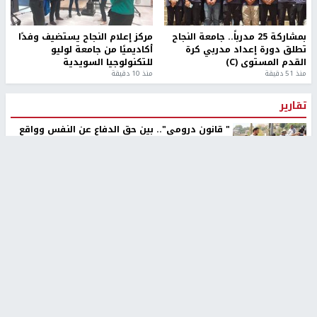
بمشاركة 25 مدرباً.. جامعة النجاح
مركز إعلام النجاح يستضيف وفدًا
تطلق دورة إعداد مدربي كرة
أكاديميًا من جامعة لوليو
القدم المستوى (C)
للتكنولوجيا السويدية
منذ 51 دقيقة
منذ 10 دقيقة
تقارير
" قانون درومي".. بين حق الدفاع عن النفس وواقع
الفلسطينيين تحت الاحتلال
6 أيام، 17 ساعة ago
تقارير
شهداء بينهم أطفال في غزة.. والاحتلال يصعّد
غاراته ويمنح السكان دقائق للإخلاء
2 أسبوعين ago
تقارير
الإعلام العبري: "معركة مضيق هرمز تستهدف تثبيت
رواية سياسية"
2 أسبوعين، 4 أيام ago
تقارير