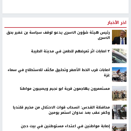
اخر الأخبار
رئيس هيئة شؤون الاسرى يدعو لوقف سياسة بن غفير بحق
الاسرى
٣ اصابات اثر تعرضهم للطعن في مدينة الطيبة
اصابات قرب الخط الأصفر وتحليق مكثف للاستطلاع في سماء
غزة
مستعمرون يهاجمون قرية ابو نجيم ويصيبون مواطنا
محافظة القدس: انسحاب قوات الاحتلال من مخيم قلنديا
وكفر عقب بعد عدوان استمر يومين
إصابة مواطنين في اعتداء مستوطنين في بيت دجن