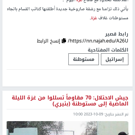
الملاصقة للحدود مع قطاع
غزة
اليوم".
يأتي ذلك تزامنا مع رشقة صاروخية جديدة أطلقتها كتائب القسام باتجاه
مستوطنات غلاف
غزة
.
رابط قصير
https://nn.najah.edu/A26U/
إنسخ الرابط
الكلمات المفتاحية
إسرائيل
مستوطنة
جيش الاحتلال: 70 مقاوماً تسللوا من غزة الليلة
الماضية إلى مستوطنة (بئيري)
تم النشر بتاريخ:
2023-10-09 10:00