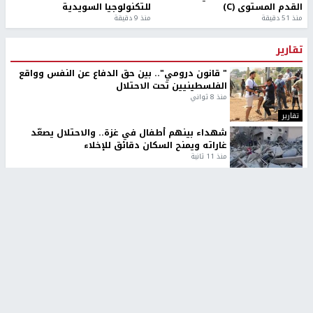
القدم المستوى (C)
للتكنولوجيا السويدية
منذ 51 دقيقة
منذ 9 دقيقة
تقارير
" قانون درومي".. بين حق الدفاع عن النفس وواقع
الفلسطينيين تحت الاحتلال
منذ 8 ثواني
تقارير
شهداء بينهم أطفال في غزة.. والاحتلال يصعّد
غاراته ويمنح السكان دقائق للإخلاء
منذ 11 ثانية
تقارير
الإعلام العبري: "معركة مضيق هرمز تستهدف تثبيت
رواية سياسية"
منذ 9 ثواني
تقارير
تصريحات خاصة
تصريحات خاصة
تصريحات خاصة