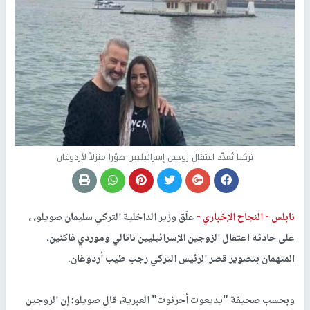
تركيا تُمدّد اعتقال زوجين إسرائيليين صوّرا منزلاً لأردوغان
نابلس -
النجاح الإخباري -
علّق وزير الداخلية التركي سليمان صويلو، ،
على حادثة اعتقال الزوجين الإسرائيليين ناتالي وموردي فاكنين،
المتهمان بتصوير قصر الرئيس التركي رجب طيب أردوغان.
وبحسب صحيفة "يديعوت أحرنوت" العبرية، قال صويلو: إن الزوجين