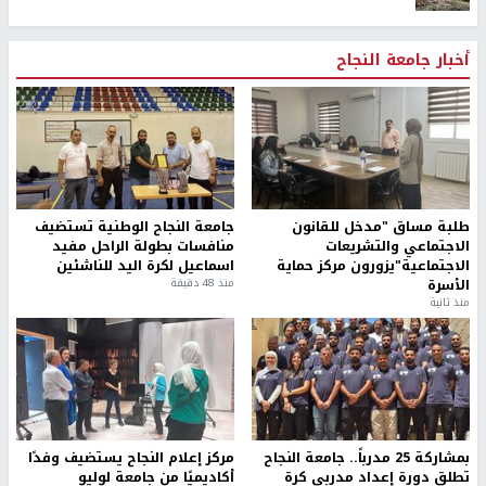
أخبار جامعة النجاح
طلبة مساق "مدخل للقانون
جامعة النجاح الوطنية تستضيف
الاجتماعي والتشريعات
منافسات بطولة الراحل مفيد
الاجتماعية"يزورون مركز حماية
اسماعيل لكرة اليد للناشئين
الأسرة
منذ 48 دقيقة
منذ ثانية
بمشاركة 25 مدرباً.. جامعة النجاح
مركز إعلام النجاح يستضيف وفدًا
تطلق دورة إعداد مدربي كرة
أكاديميًا من جامعة لوليو