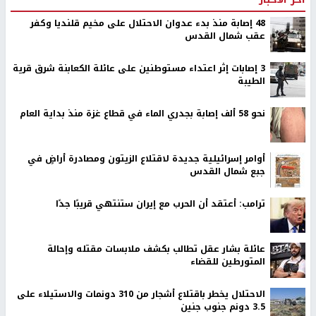
48 إصابة منذ بدء عدوان الاحتلال على مخيم قلنديا وكفر
عقب شمال القدس
‏3 إصابات إثر اعتداء مستوطنين على عائلة الكعابنة شرق قرية
الطيبة
نحو 58 ألف إصابة بجدري الماء في قطاع غزة منذ بداية العام
أوامر إسرائيلية جديدة لاقتلاع الزيتون ومصادرة أراضٍ في
جبع شمال القدس
ترامب: أعتقد أن الحرب مع إيران ستنتهي قريبًا جدًا
عائلة بشار عقل تطالب بكشف ملابسات مقتله وإحالة
المتورطين للقضاء
الاحتلال يخطر باقتلاع أشجار من 310 دونمات والاستيلاء على
3.5 دونم جنوب جنين