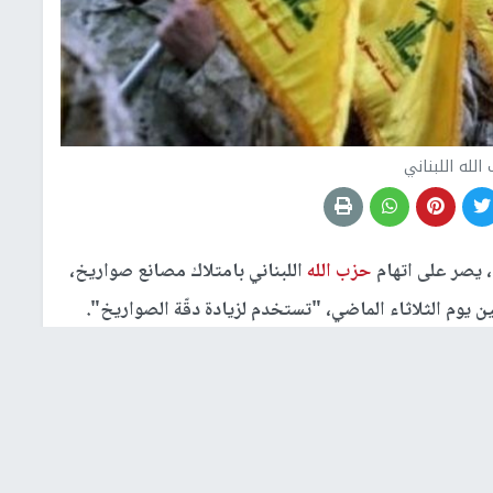
الله اللبناني
، يصر على اتهام
حزب الله
اللبناني بامتلاك مصانع صواريخ،
يوم الثلاثاء الماضي، "تستخدم لزيادة دقّة الصواريخ".
 قيل للصحافيين إنّها مستخدمة لإنتاج بالونات غازيّة هي
لصواريخ الدقيقة"، وزعم أن المشاركين في اللقاء الصحافي،