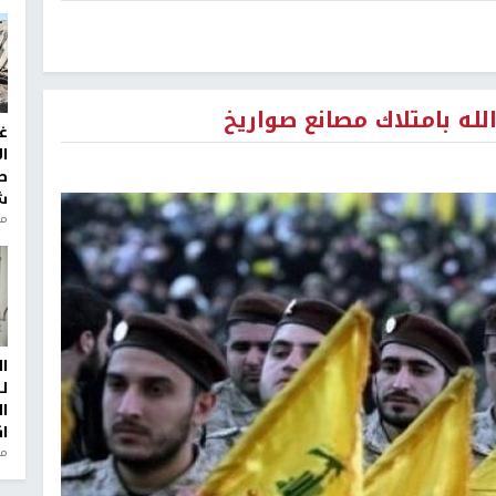
له بامتلاك مصانع صواريخ
غ
ا
ط
ش
منذ 2
ا
ل
ا
ا
من