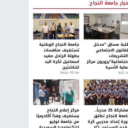
خبار جامعة النجاح
لبة مساق "مدخل
جامعة النجاح الوطنية
لقانون الاجتماعي
تستضيف منافسات
التشريعات
بطولة الراحل مفيد
لاجتماعية"يزورون مركز
اسماعيل لكرة اليد
ماية الأسرة
للناشئين
ذ ثانية
منذ 48 دقيقة
بمشاركة 25 مدرباً..
مركز إعلام النجاح
امعة النجاح تطلق
يستضيف وفدًا أكاديميًا
ورة إعداد مدربي كرة
من جامعة لوليو
قدم المستوى (C)
للتكنولوجيا السويدية