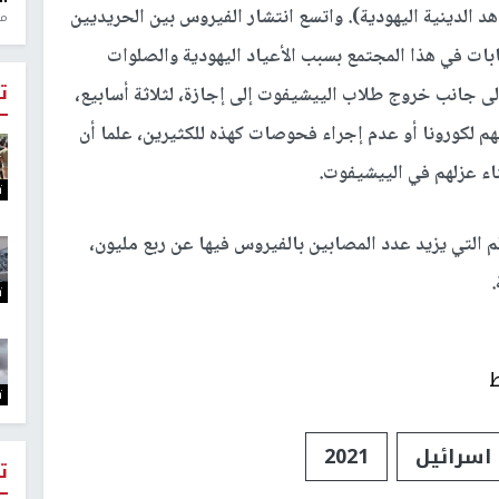
د الدينية اليهودية). واتسع انتشار الفيروس بين الحريديين
منذ 1
بات في هذا المجتمع بسبب الأعياد اليهودية والصلوات
ت
إلى جانب خروج طلاب الييشيفوت إلى إجازة، لثلاثة أسابيع،
م لكورونا أو عدم إجراء فحوصات كهذه للكثيرين، علما أن
ناء عزلهم في الييشيفوت.
ت
تبة الـ24 على مستوى العالم التي يزيد عدد المصابين بالفيروس فيها عن ربع مليون،
ت
ط
ت
اسرائيل
2021
ت