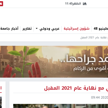
الظهر
11:45
البث
نيو 48
شؤون إسرائيلية
عربي ودولي
تقارير
أخبار جامعة 
م 2021 المقبل
ة عام 2021 المقبل
ا
2020-1