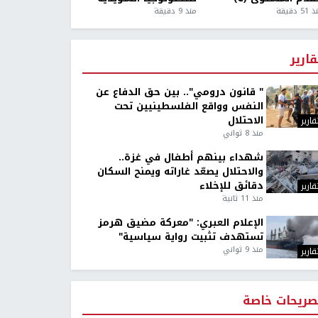
5 دقيقة
منذ 9 دقيقة
قارير
" قانون درومي".. بين حق الدفاع عن
النفس وواقع الفلسطينيين تحت
الاحتلال
قارير
منذ 8 ثواني
شهداء بينهم أطفال في غزة..
والاحتلال يصعّد غاراته ويمنح السكان
دقائق للإخلاء
قارير
منذ 11 ثانية
الإعلام العبري: "معركة مضيق هرمز
تستهدف تثبيت رواية سياسية"
منذ 9 ثواني
قارير
صريحات خاصة