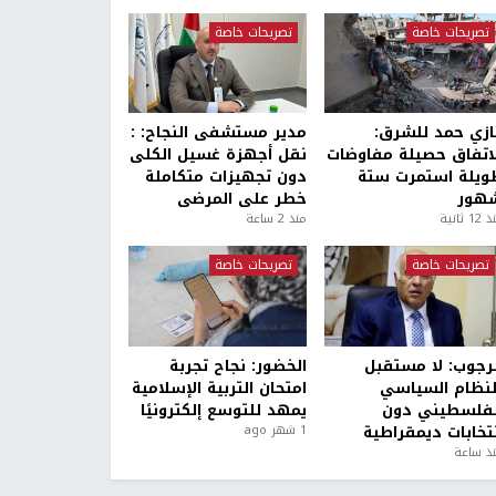
تصريحات خاصة
تصريحات خاصة
ازي حمد للشرق:
مدير مستشفى النجاح: :
لاتفاق حصيلة مفاوضات
نقل أجهزة غسيل الكلى
ويلة استمرت ستة
دون تجهيزات متكاملة
هور
خطر على المرضى
1 ثانية
منذ 2 ساعة
تصريحات خاصة
تصريحات خاصة
لرجوب: لا مستقبل
الخضور: نجاح تجربة
لنظام السياسي
امتحان التربية الإسلامية
لفلسطيني دون
يمهد للتوسع إلكترونيًا
نتخابات ديمقراطية
1 شهر ago
ذ ساعة