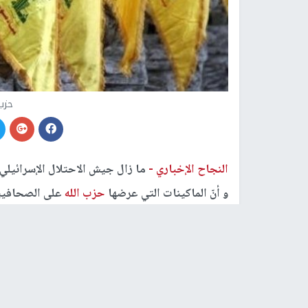
حزب 
النجاح الإخباري -
ما زال جيش الاحتلال الإسرائيلي
و أنّ الماكينات التي عرضها
حزب الله
على الصحافيين 
وادّعى جيش الاحتلال الإسرائيليّ أن الماكينات التي
"ماكينات للوي وثَني وقطع الحديد في مسار إنتاج ا
بما في ذلك مدير المصنع، هم عناصر في
حزب الله
.