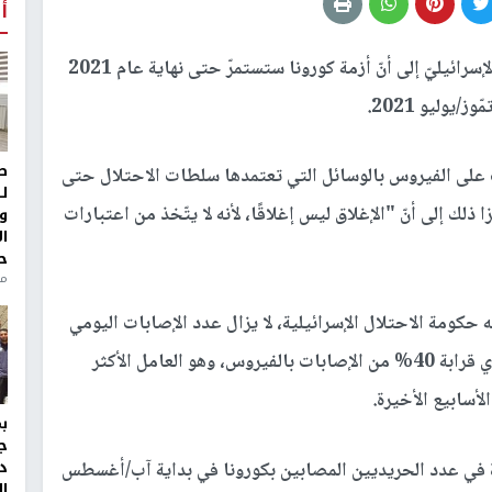
أ
أشارت تقديرات جيش الاحتلال الإسرائيليّ إلى أنّ أزمة كورونا ستستمرّ حتى نهاية عام 2021
يوليو 2021.
ط
ب على الفيروس بالوسائل التي تعتمدها سلطات الاحتلال حتى
ل
لك إلى أنّ "الإغلاق ليس إغلاقًا، لأنه لا يتّخذ من اعتبارات
و
ا
ح
من
حكومة الاحتلال الإسرائيلية، لا يزال عدد الإصابات اليومي
بفيروس كورونا مرتفعًا جدا. وسجّل المجتمع الحريدي قرابة 40% من الإصابات بالفيروس، وهو العامل الأكثر
لأسابيع الأخيرة.
ج
د
ة في عدد الحريديين المصابين بكورونا في بداية آب/أغسطس
ال