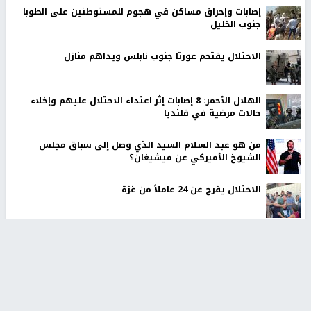
إصابات وإحراق مساكن في هجوم للمستوطنين على الطوبا
جنوب الخليل
الاحتلال يقتحم عورتا جنوب نابلس ويداهم منازل
الهلال الأحمر: 8 إصابات إثر اعتداء الاحتلال عليهم وإخلاء
حالات مرضية في قلنديا
من هو عبد السلام السيد الذي وصل إلى سباق مجلس
الشيوخ الأميركي عن ميشيغان؟
الاحتلال يفرج عن 24 عاملاً من غزة
إيران تعلن الاتفاق مع عُمان على ممر ملاحي آمن في مضيق
هرمز
أخبار جامعة النجاح