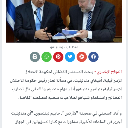
مندلبليت ونتنياهو
النجاح الإخباري -
يبحث المستشار القضائي لحكومة الاحتلال
الإسرائيلية، أفيخاي مندلبليت، في مسألة تعذر رئيس حكومة الاحتلال
الإسرائيلية، بنيامين نتنياهو، أداء مهام منصبه، وذلك في ظل تضارب
المصالح واستخدام نتنياهو لصلاحيات منصبه لمصلحته الخاصة.
وأفاد الصحفي في صحيفة "هآرتس"، حاييم ليفنسون، "أن مندلبليت
أجرى في الساعات الأخيرة، مشاورات مع كبار المسؤولين في الجهاز