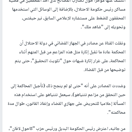
الكشف عنها مؤخرا حول تضارب المصالح لدى أحد المحققين في قضية
مساكن رئيس حكومة الاحتلال، بالإضافة إلى الوسائل التي استخدمها
المحققون للضغط على مستشاره الإعلامي السابق، نير حيفتس،
وتحويله إلى "شاهد ملك".
ونقلت القناة عن مصادر في الجهاز القضائي في دولة الاحتلال أن
المحكمة عادة ما تقبل إثارة مثل هذه المزاعم من قبل المتهم أثناء
المحاكمة، على غرار إثارة شبهات حول "تلويث التحقيق"، حتى يتم
توضيحها من قبل القضاة.
وشددت المصادر على أنه "حتى لو لم ينجح ذلك (تأجيل المحاكمة إلى
حين التحقق من مزاعم نتنياهو)، سيعمل نتنياهو على استخدام هذه
المسألة إعلاميا للتحريض على جهازي القضاء وإنفاذ القانون، طوال مدة
محاكمته".
من جانبه، اعترض رئيس الحكومة البديل ورئيس حزب "كاحول لافان"،