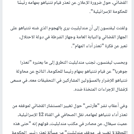
القضائي، حول ضرورة الإعلان عن تعذر قيام نتنياهو بمهامه رئيسًا
للحكومة الإسرائيلية".
ولفتت ليفنسون إلى أن مندلبليبت يرى بالهجوم الذي شنه نتنياهو على
الجهاز القضائي والنيابة العامة وجهاز الشرطة في دولة الاحتلال،
تعبر عن فكرة "تعذر أداء المهام".
وبحسب ليفنسون، تجنب مندلبليت التطرق إلى ما يعتبره "تعذرا
جوهريا" عن قيام نتنياهو بمهام رئيسا للحكومة، الناتج عن محاولة
نتنياهو للإضرار بالمسؤولين المشاركين في التحقيقات معه، في مسعى
لإفشال الإجراءات المتخذة ضده.
وفي أعقاب نشر "هآرتس" حول تغيير المستشار القضائي لموقفه من
تعذر أداء نتنياهو لمهامه، نقل الصحافي في القناة 12 الإسرائيلية،
عميت سيغال، عن مصادر في مكتب مندلبليت، قولهم إنه "حتى هذه
اللحظة لا تغيير في موقف مندلبليت" من مسألة تعذر رئيس الحكومة