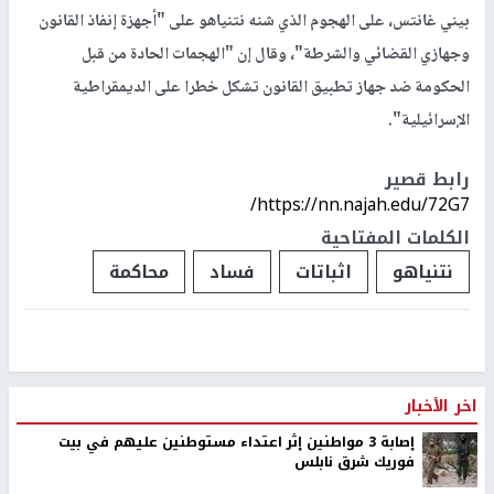
بيني غانتس، على الهجوم الذي شنه نتنياهو على "أجهزة إنفاذ القانون
وجهازي القضائي والشرطة"، وقال إن "الهجمات الحادة من قبل
الحكومة ضد جهاز تطبيق القانون تشكل خطرا على الديمقراطية
الإسرائيلية".
رابط قصير
https://nn.najah.edu/72G7/
الكلمات المفتاحية
نتنياهو
اثباتات
فساد
محاكمة
اخر الأخبار
إصابة 3 مواطنين إثر اعتداء مستوطنين عليهم في بيت
فوريك شرق نابلس