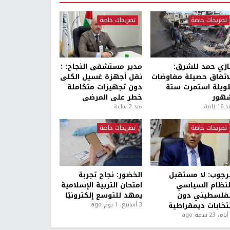
تصريحات خاصة
تصريحات خاصة
ازي حمد للشرق:
مدير مستشفى النجاح: :
لاتفاق حصيلة مفاوضات
نقل أجهزة غسيل الكلى
ويلة استمرت ستة
دون تجهيزات متكاملة
هور
خطر على المرضى
1 ثانية
منذ 2 ساعة
تصريحات خاصة
تصريحات خاصة
لرجوب: لا مستقبل
الخضور: نجاح تجربة
لنظام السياسي
امتحان التربية الإسلامية
لفلسطيني دون
يمهد للتوسع إلكترونيًا
نتخابات ديمقراطية
3 أسابيع، 1 يوم ago