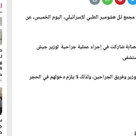
أ
جمع تل هشومير الطبي الإسرائيلي، اليوم الخميس، عن
 قناة 12 العبرية - أن المصابة شاركت في إجراء عملية جراحية لوزير جيش
ط
ل
ستشفى.
و
ا
ح
لوزير وفريق الجراحين، ولذلك لا يلزم دخولهم في الحجر
منذ 
ج
د