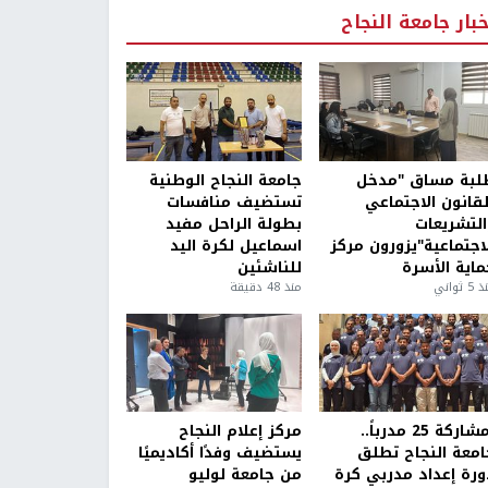
خبار جامعة النجاح
لبة مساق "مدخل
جامعة النجاح الوطنية
لقانون الاجتماعي
تستضيف منافسات
التشريعات
بطولة الراحل مفيد
لاجتماعية"يزورون مركز
اسماعيل لكرة اليد
ماية الأسرة
للناشئين
5 ثواني
منذ 48 دقيقة
بمشاركة 25 مدرباً..
مركز إعلام النجاح
امعة النجاح تطلق
يستضيف وفدًا أكاديميًا
ورة إعداد مدربي كرة
من جامعة لوليو