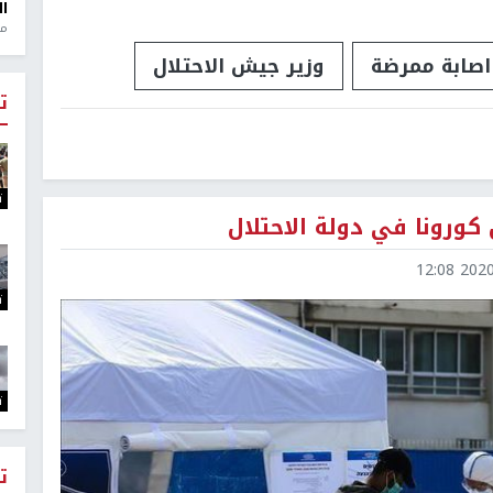
ال
منذ 1
اصابة ممرضة
وزير جيش الاحتلال
ت
ت
2020-0
ت
ت
ت