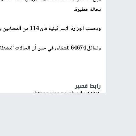
بحالة خطيرة.
وبحسب الوزارة الإسرائيلية فإن 114 من المصابين يتعالجون على أجهزة التنفس الاصطناعي.
وتماثل 64674 للشفاء، في حين أن الحالات النشطة بلغت 23416.
رابط قصير
https://nn.najah.edu/6YDE/
الكلمات المفتاحية
وفيات
دولة الاحتلال
كورونا ح