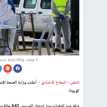
4 وفيات و855 إصابة جديدة بفيروس كورونا في دولة الاحتلال
نابلس -
النجاح الإخباري -
كورونا.