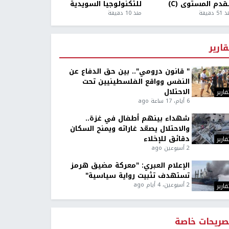
قدم المستوى (C)
للتكنولوجيا السويدية
5 دقيقة
منذ 10 دقيقة
قارير
" قانون درومي".. بين حق الدفاع عن
النفس وواقع الفلسطينيين تحت
الاحتلال
قارير
6 أيام، 17 ساعة ago
شهداء بينهم أطفال في غزة..
والاحتلال يصعّد غاراته ويمنح السكان
دقائق للإخلاء
قارير
2 أسبوعين ago
الإعلام العبري: "معركة مضيق هرمز
تستهدف تثبيت رواية سياسية"
2 أسبوعين، 4 أيام ago
قارير
صريحات خاصة