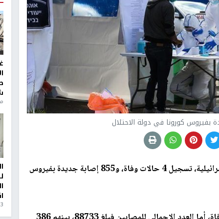
غ
ا
ط
ش
منذ 6
ا
أعلنت وزارة الصحة الإسرائيلية، تسجيل 4 حالات وفاة، و855 إصابة جديدة بفيروس
ل
ا
ا
3 أيام، 23 ساعة ago
وبلغ عدد الوفيات منذ انتشار الفيروس 643 حالة وفاة، أما العدد الإجمالي للمصابين فبلغ 88733، بينهم 386