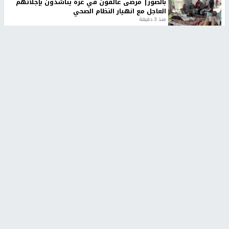
بالصور| مرضى عالقون في غزة يناشدون بإجلائهم
العاجل مع انهيار النظام الصحي
منذ 3 دقيقة
تقارير
" قانون درومي".. بين حق الدفاع عن النفس وواقع
الفلسطينيين تحت الاحتلال
منذ 8 ثواني
تقارير
شهداء بينهم أطفال في غزة.. والاحتلال يصعّد
غاراته ويمنح السكان دقائق للإخلاء
منذ 11 ثانية
تقارير
تصريحات خاصة
تصريحات خاصة
تصريحات خاصة
غازي حمد للشرق: الاتفاق حصيلة
مدير مستشفى النجاح: : نقل