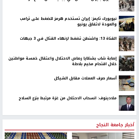
نيويورك تايمز: إيران تستخدم هرمز للضغط على ترامب
والعودة لاتفاق يونيو
القناة 13: واشنطن تضغط لإنهاء القتال في 3 جبهات
إصابة شاب بشظايا رصاص الاحتلال واعتقال خمسة مواطنين
خلال اقتحام مخيم بلاطة
أسعار صرف العملات مقابل الشيكل
ملادينوف: انسحاب الاحتلال من غزة مرتبط بنزع السلاح
أخبار جامعة النجاح