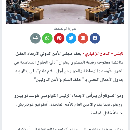
صورة توضيحية
نابلس -
النجاح الإخباري -
يعقد مجلس الأمن الدولي الأربعاء المقبل،
مناقشة مفتوحة رفيعة المستوى بعنوان "دفع الحلول السياسية في
الشرق الأوسط: الوساطة والحوار من أجل سلام دائم"، في إطار بند
جدول الأعمال المعني بـ "حفظ السلم والأمن الدوليين".
ومن المتوقع أن يترأس الاجتماع الرئيس الكولومبي غوستافو بيترو
أوريغو، فيما يقدم الأمين العام للأمم المتحدة، أنطونيو غوتيريش،
إحاطةً خلال الجلسة.
وتشير ورقة المفاهيم التي أعدتها كولومبيا للمناقشة إلى أن تكرار