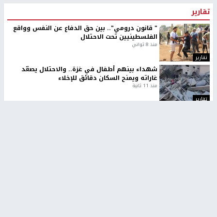
تقارير
" قانون درومي".. بين حق الدفاع عن النفس وواقع
الفلسطينيين تحت الاحتلال
منذ 8 ثواني
تقارير
شهداء بينهم أطفال في غزة.. والاحتلال يصعّد
غاراته ويمنح السكان دقائق للإخلاء
منذ 11 ثانية
تقارير
الإعلام العبري: "معركة مضيق هرمز تستهدف تثبيت
رواية سياسية"
منذ 9 ثواني
تقارير
تصريحات خاصة
تصريحات خاصة
تصريحات خاصة