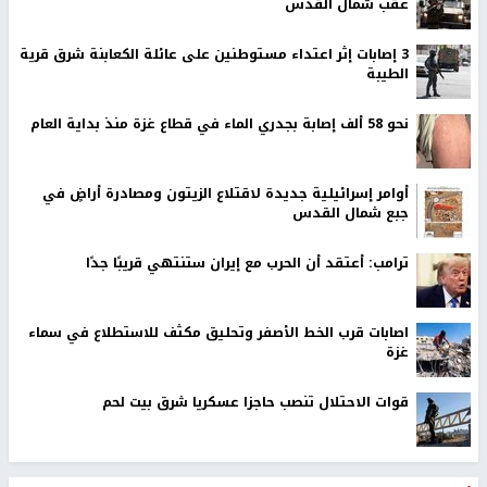
عقب شمال القدس
‏3 إصابات إثر اعتداء مستوطنين على عائلة الكعابنة شرق قرية
الطيبة
نحو 58 ألف إصابة بجدري الماء في قطاع غزة منذ بداية العام
أوامر إسرائيلية جديدة لاقتلاع الزيتون ومصادرة أراضٍ في
جبع شمال القدس
ترامب: أعتقد أن الحرب مع إيران ستنتهي قريبًا جدًا
اصابات قرب الخط الأصفر وتحليق مكثف للاستطلاع في سماء
غزة
قوات الاحتلال تنصب حاجزا عسكريا شرق بيت لحم