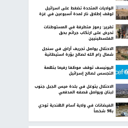
الولايات المتحدة تضغط على اسرائيل
لوقف إطلاق نار لمدة أسبوعين في غزة
تقرير: رموز متطرفة في المستوطنات
تحرض على ارتكاب جرائم بحق
الفلسطينيين
الاحتلال يواصل تجريف أراضٍ في سنجل
شمال رام الله لصالح بؤرة استيطانية
اليونيسف توقف موظفا رفيعا بتهمة
التجسس لصالح إسرائيل
الاحتلال يتوغل في بلدة ميس الجبل جنوب
لبنان ويواصل قصفه المدفعي
الفيضانات في ولاية آسام الهندية تودي
بـ98 شخصاً