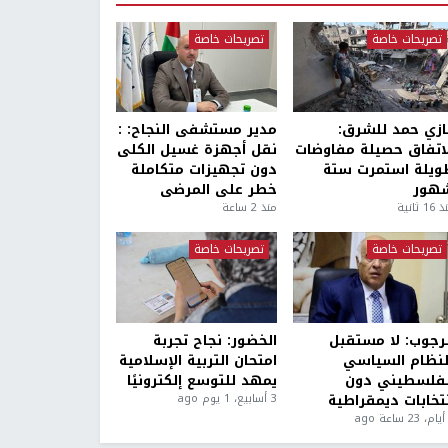
تصريحات خاصة
تصريحات خاصة
ازي حمد للشرق:
مدير مستشفى النجاح: :
لاتفاق حصيلة مفاوضات
نقل أجهزة غسيل الكلى
ويلة استمرت ستة
دون تجهيزات متكاملة
هور
خطر على المرضى
1 ثانية
منذ 2 ساعة
تصريحات خاصة
تصريحات خاصة
لرجوب: لا مستقبل
الخضور: نجاح تجربة
لنظام السياسي
امتحان التربية الإسلامية
لفلسطيني دون
يمهد للتوسع إلكترونيًا
نتخابات ديمقراطية
3 أسابيع، 1 يوم ago