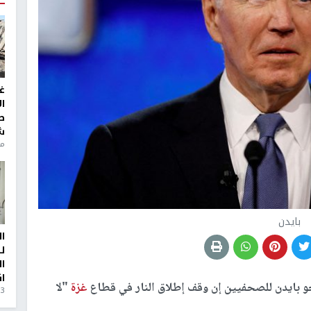
غ
ا
ط
ش
منذ 6
بايدن
ا
ل
ا
ا
و بايدن للصحفيين إن وقف إطلاق النار في قطاع
غزة
"لا
3 أيام، 23 ساعة ago