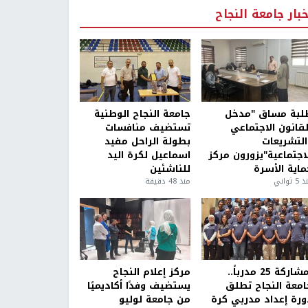
خبار جامعة النجاح
لبة مساق "مدخل
جامعة النجاح الوطنية
لقانون الاجتماعي
تستضيف منافسات
التشريعات
بطولة الراحل مفيد
لاجتماعية"يزورون مركز
اسماعيل لكرة اليد
ماية الأسرة
للناشئين
5 ثواني
منذ 48 دقيقة
بمشاركة 25 مدرباً..
مركز إعلام النجاح
امعة النجاح تطلق
يستضيف وفدًا أكاديميًا
ورة إعداد مدربي كرة
من جامعة لوليو