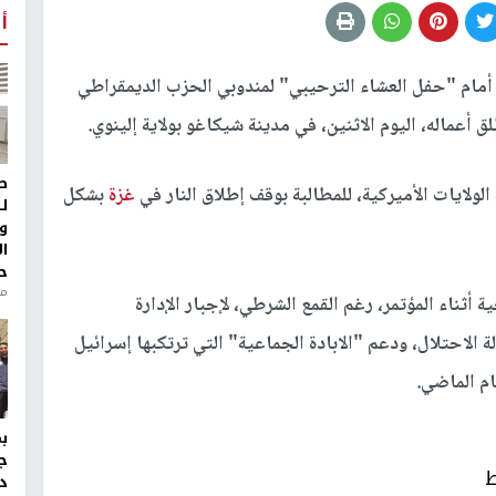
أ
مام "حفل العشاء الترحيبي" لمندوبي الحزب الديمقراطي
 أعماله، اليوم الاثنين، في مدينة شيكاغو بولاية إلينوي.
ط
لولايات الأميركية، للمطالبة بوقف إطلاق النار في
غزة
بشكل
ل
و
ا
ح
منذ 
أثناء المؤتمر، رغم القمع الشرطي، لإجبار الإدارة
 الاحتلال، ودعم "الابادة الجماعية" التي ترتكبها إسرائيل
ام الماضي.
ج
ط
د