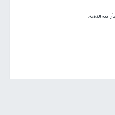
أن هذه القضية.
شؤون إسرائيلية
عربي ودولي
إشترك بالنشرة الإخبارية
البريد الإلكتروني
النجاح