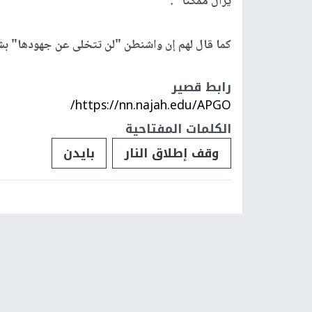
يزال ممكنا" .
كما قال لهم إن واشنطن "لن تتخلى عن جهودها" بش
رابط قصير
https://nn.najah.edu/APGO/
الكلمات المفتاحية
وقف إطلاق النار
بايدن
فلسطينيات
فلسطينيو 48
تقارير
أخبار جامعة 