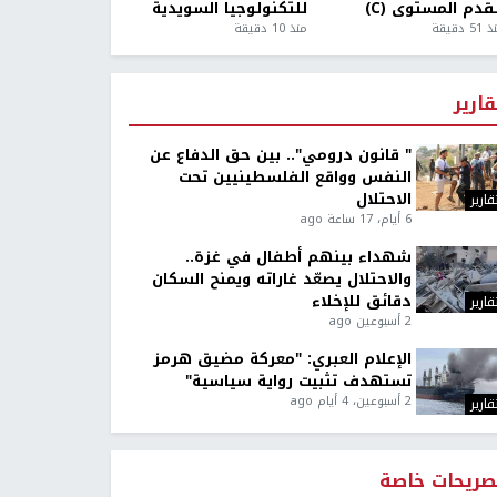
قدم المستوى (C)
للتكنولوجيا السويدية
5 دقيقة
منذ 10 دقيقة
قارير
" قانون درومي".. بين حق الدفاع عن
النفس وواقع الفلسطينيين تحت
الاحتلال
قارير
6 أيام، 17 ساعة ago
شهداء بينهم أطفال في غزة..
والاحتلال يصعّد غاراته ويمنح السكان
دقائق للإخلاء
قارير
2 أسبوعين ago
الإعلام العبري: "معركة مضيق هرمز
تستهدف تثبيت رواية سياسية"
2 أسبوعين، 4 أيام ago
قارير
صريحات خاصة