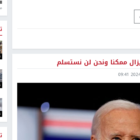
ال
منذ 1
ت
ت
يزال ممكنا ونحن لن نستسلم
2024-0
ت
ت
ت