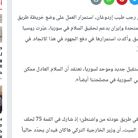
أ
كي رجب طيب إردوغان، استمرار العمل على وضع خريطة طريق
 المتحدة وإيران بدعم تحقيق السلام في سوريا، عبّرت روسيا
. وأكدت استمرارها في دفع الجهود في هذا الاتجاه. في
ط
ل
و
ا
ستقبل جديد وموحد لسوريا، نعتقد أن السلام العادل ممكن
ح
منذ 
 السورية في مصلحتنا أيضاً».
وأضاف إردوغان، في تصريحات لصحافيين رافقوه في طريق عودته من واشنطن؛ إذ شارك في القمة 75 لحلف
ج
سبت، أن وزير الخارجية التركي هاكان فيدان يحدّد حالياً
د
ال