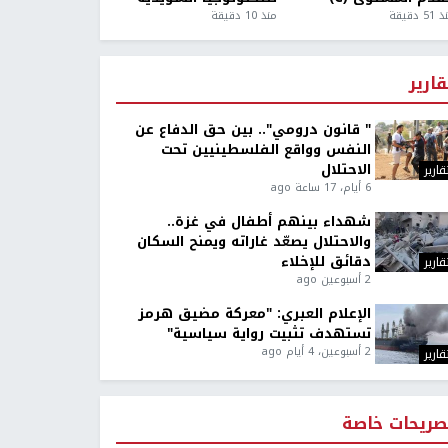
5 دقيقة
منذ 10 دقيقة
قارير
" قانون درومي".. بين حق الدفاع عن
النفس وواقع الفلسطينيين تحت
الاحتلال
قارير
6 أيام، 17 ساعة ago
شهداء بينهم أطفال في غزة..
والاحتلال يصعّد غاراته ويمنح السكان
دقائق للإخلاء
قارير
2 أسبوعين ago
الإعلام العبري: "معركة مضيق هرمز
تستهدف تثبيت رواية سياسية"
2 أسبوعين، 4 أيام ago
قارير
صريحات خاصة