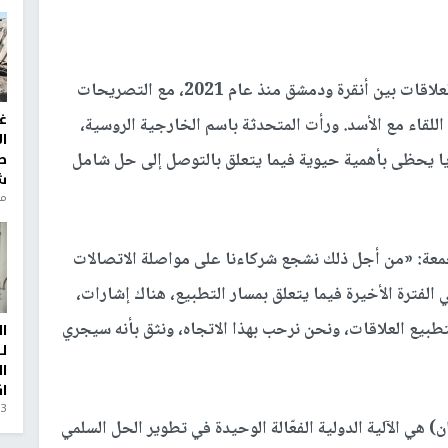
وتفاعلت روسيا، الدولة التي أطلقت مبادرة تطبيع العلاقات بين أنقرة ودمشق منذ عام 2021، مع التصريحات
غ
للقاء مع الأسد. ورأت المتحدثة باسم الخارجية الروسية،
ا
ريا يحظى بأهمية حيوية فيما يتعلق بالتوصل إلى حل شامل
ط
ش
منذ 6
عة: «من أجل ذلك نشجع شركاءنا على مواصلة الاتصالات
لفترة الأخيرة فيما يتعلق بمسار التطبيع، هناك إشارات،
بيع العلاقات، ونحن نرحب بهذا الاتجاه، ونثق بأنه سيجري
ا
ل
ا
ا
3 أيام، 23 ساعة ago
 هي الآلية الدولية الفعّالة الوحيدة في تطوير الحل السلمي