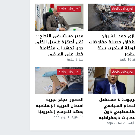
تصريحات خاصة
تصريحات خاصة
ازي حمد للشرق:
مدير مستشفى النجاح: :
لاتفاق حصيلة مفاوضات
نقل أجهزة غسيل الكلى
ويلة استمرت ستة
دون تجهيزات متكاملة
هور
خطر على المرضى
1 ثانية
منذ 2 ساعة
تصريحات خاصة
تصريحات خاصة
لرجوب: لا مستقبل
الخضور: نجاح تجربة
لنظام السياسي
امتحان التربية الإسلامية
لفلسطيني دون
يمهد للتوسع إلكترونيًا
نتخابات ديمقراطية
3 أسابيع، 1 يوم ago