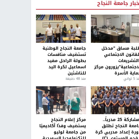
خبار جامعة النجاح
لبة مساق "مدخل
جامعة النجاح الوطنية
لقانون الاجتماعي
تستضيف منافسات
التشريعات
بطولة الراحل مفيد
لاجتماعية"يزورون مركز
اسماعيل لكرة اليد
ماية الأسرة
للناشئين
5 ثواني
منذ 48 دقيقة
بمشاركة 25 مدرباً..
مركز إعلام النجاح
امعة النجاح تطلق
يستضيف وفدًا أكاديميًا
ورة إعداد مدربي كرة
من جامعة لوليو
قدم المستوى (C)
للتكنولوجيا السويدية