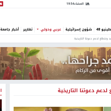
العشاء
19:54
البث
نيو 48
شؤون إسرائيلية
عربي ودولي
تقارير
أخبار جامعة 
د ونتطلع لدعم دعوتنا التاريخية
 لدعم دعوتنا التاريخية
ا