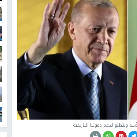
أسد ونتطلع لدعم دعوتنا التاريخية