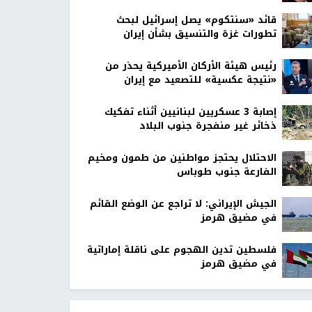
قائد «سنتكوم» يصل إسرائيل لبحث
تطورات غزة والتنسيق بشأن إيران
رئيس هيئة الأركان الأميركية يحذر من
«نتيجة عكسية» للتصعيد مع إيران
إصابة 3 عسكريين لبنانيين أثناء تفكيك
ذخائر غير منفجرة جنوب البلاد
الاحتلال يحتجز مواطنين من طمون ومخيم
الفارعة جنوب طوباس
الجيش الإيراني: لا تراجع عن الوضع القائم
في مضيق هرمز
فلسطين تدين الهجوم على ناقلة إماراتية
في مضيق هرمز