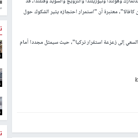
دنمارك وهولندا ونيوزيلندا والنرويج والسويد وفنلندا، قد
ال
منذ 1
 كافالا"، معتبرة أن "استمرار احتجازه يثير الشكوك حول
ت
"السعي إلى زعزعة استقرار تركيا"، حيث سيمثل مجددا أمام
ت
ط
ت
ت
ت