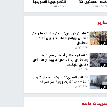
قدم المستوى (C)
للتكنولوجيا السويدية
5 دقيقة
منذ 9 دقيقة
قارير
" قانون درومي".. بين حق الدفاع عن
النفس وواقع الفلسطينيين تحت
الاحتلال
قارير
منذ 8 ثواني
شهداء بينهم أطفال في غزة..
والاحتلال يصعّد غاراته ويمنح السكان
دقائق للإخلاء
قارير
منذ 11 ثانية
الإعلام العبري: "معركة مضيق هرمز
تستهدف تثبيت رواية سياسية"
منذ 9 ثواني
قارير
صريحات خاصة