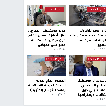
تصريحات خاصة
تصريحات خاصة
ازي حمد للشرق:
مدير مستشفى النجاح: :
لاتفاق حصيلة مفاوضات
نقل أجهزة غسيل الكلى
ويلة استمرت ستة
دون تجهيزات متكاملة
هور
خطر على المرضى
1 ثانية
منذ 2 ساعة
تصريحات خاصة
تصريحات خاصة
لرجوب: لا مستقبل
الخضور: نجاح تجربة
لنظام السياسي
امتحان التربية الإسلامية
لفلسطيني دون
يمهد للتوسع إلكترونيًا
نتخابات ديمقراطية
1 شهر ago
ذ ساعة