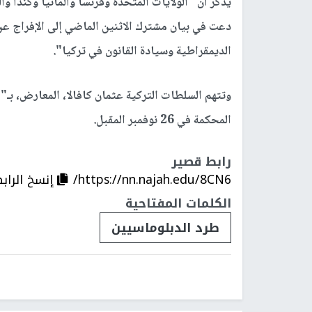
يذكر أن "الولايات المتحدة وفرنسا وألمانيا وكندا وال
دعت في بيان مشترك الاثنين الماضي إلى الإفراج عن
الديمقراطية وسيادة القانون في تركيا".
وتتهم السلطات التركية عثمان كافالا، المعارض، بـ
المحكمة في 26 نوفمبر المقبل.
رابط قصير
https://nn.najah.edu/8CN6/
إنسخ الراب
الكلمات المفتاحية
طرد الدبلوماسيين