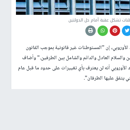
وطنات تشكل عقبة أمام حل الدولتين
 الأوروبي، إن "المستوطنات غير قانونية بموجب القانون
 والسلام العادل والدائم والشامل بين الطرفين." وأضاف
اد الأوروبي أنه لن يعترف بأي تغييرات على حدود ما قبل عام
ات وعدم المضي قدما في العطاءات المعلنة".
ان سلطات الاحتلال، أمس الأحد، عن طرح مناقصات لبناء أكثر
رائيلية في الأراضي الفلسطينية المحتلة، ومناقصة أخرى لبناء