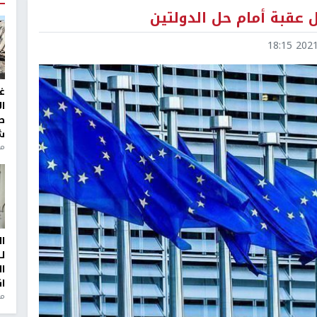
 عقبة أمام حل الدولتين
2021-1
غ
ا
ط
ش
منذ 2
ا
ل
ا
ا
من