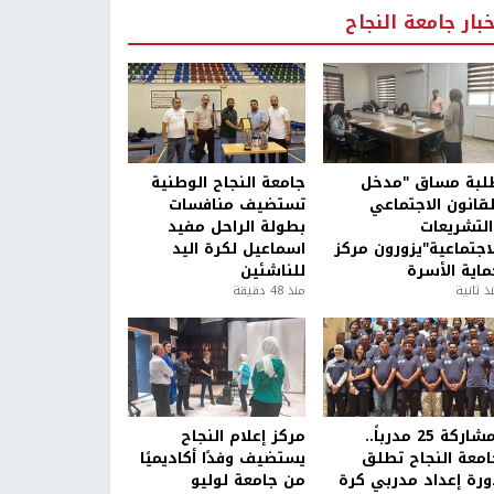
خبار جامعة النجاح
لبة مساق "مدخل
جامعة النجاح الوطنية
لقانون الاجتماعي
تستضيف منافسات
التشريعات
بطولة الراحل مفيد
لاجتماعية"يزورون مركز
اسماعيل لكرة اليد
ماية الأسرة
للناشئين
ذ ثانية
منذ 48 دقيقة
بمشاركة 25 مدرباً..
مركز إعلام النجاح
امعة النجاح تطلق
يستضيف وفدًا أكاديميًا
ورة إعداد مدربي كرة
من جامعة لوليو