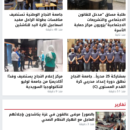
طلبة مساق "مدخل للقانون
جامعة النجاح الوطنية تستضيف
الاجتماعي والتشريعات
منافسات بطولة الراحل مفيد
الاجتماعية"يزورون مركز حماية
اسماعيل لكرة اليد للناشئين
الأسرة
منذ 48 دقيقة
منذ ثانية
بمشاركة 25 مدرباً.. جامعة النجاح
مركز إعلام النجاح يستضيف وفدًا
تطلق دورة إعداد مدربي كرة
أكاديميًا من جامعة لوليو
القدم المستوى (C)
للتكنولوجيا السويدية
منذ 51 دقيقة
منذ 9 دقيقة
تقارير
بالصور| مرضى عالقون في غزة يناشدون بإجلائهم
العاجل مع انهيار النظام الصحي
منذ 3 دقيقة