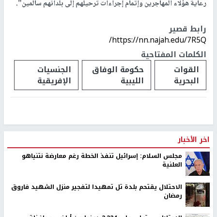
رعاية هؤلاء المهاجرين وإتمام إجراءات ترحيلهم إلى بلدانهم سالمين".
رابط قصير
https://nn.najah.edu/7R5Q/
الكلمات المفتاحية
القوات
حكومة الوفاق
الجنسيات
البحرية
الليبية
الإفريقية
اخر الأخبار
مجلس السلام: إسرائيل تنفذ الخطة رغم معارضة نتنياهو
العلنية
الاحتلال يقتحم بلدة تل تمهيدا لتفجير منزل الشهيد فاروق
رمضان