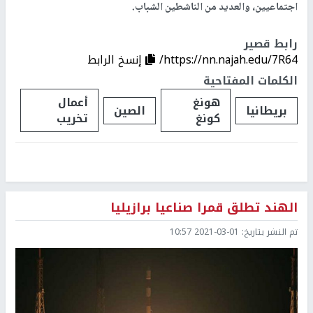
اجتماعيين، والعديد من الناشطين الشباب.
رابط قصير
https://nn.najah.edu/7R64/
إنسخ الرابط
الكلمات المفتاحية
هونغ
أعمال
بريطانيا
الصين
كونغ
تخريب
الهند تطلق قمرا صناعيا برازيليا
تم النشر بتاريخ:
2021-03-01 10:57