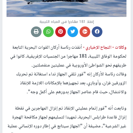
إنقاذ 181 مهاجرا في المياه الليبية
وكالات -
النجاح الإخباري -
أنقذت رئاسة أركان القوات البحرية التابعة
لحكومة الوفاق الليبية، 181 مهاجرا من الجنسيات الإفريقية، كانوا في
طريقهم نحو الشواطئ الأوروبية في عمليتين منفصلتين.
وقالت رئاسة الأركان إنه "فور تلقي الجهاز نداء استغاثة تم تحريك
الزورقين فزان، وأوباري، بعد تجهيزهما بالإمكانات اللازمة للإنقاذ
والانتشال، حيث قام عناصر الجهاز بدورهم على أكمل وجه".
وتابعت أنه "فور إتمام عمليتي الإنقاذ تم إنزال المهاجرين في نقطة
إنزال قاعدة طرابلس البحرية، تمهيدا لتسليمهم لجهاز مكافحة الهجرة
غير الشرعية"، مضيفة أن "الجهاز سيتابع في إطار دوره الإنساني عملية