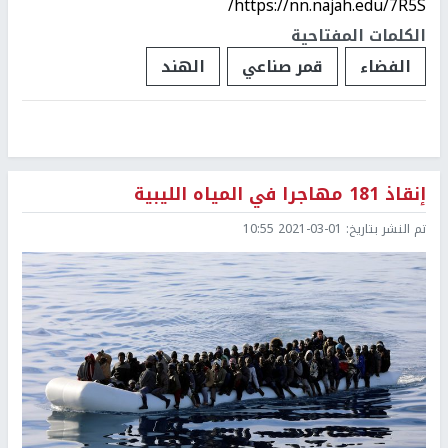
https://nn.najah.edu/7R5S/
الكلمات المفتاحية
الفضاء
قمر صناعي
الهند
إنقاذ 181 مهاجرا في المياه الليبية
تم النشر بتاريخ:
2021-03-01 10:55