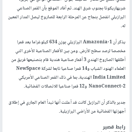
شريهاريكوتا بجنوب شرق الهند. ثم أفاد الموقع بأن القمر الصناعي
البرازيلي انفصل بنجاح عن المرحلة الرابعة للصاروخ ليصل المدار المعين
له.
يذكر أن Amazonia-1 البرازيلي بوزن 634 كيلوغراما يعد قمرا
مخصصا لرصد سطح الأرض. ومن بين الأقمار الصناعية الأخرى التي
أطلقها الصاروخ الهندي 3 أقمار صناعية هندية قام بتصنيعها فريق من
العلماء الهنود الشباب و14 قمرا صناعيا تابعا لشركة NewSpace
India Limited الهندية، بما في ذلك القمر الصناعي الأمريكي
NanoConnect-2 و12 قمرا صناعيا للاتصالات الفضائية.
جدير بالذكر أن البرازيل كانت قد أعلنت أنها تبدأ العام الجاري في إطلاق
أجهزتها الفضائية من الأراضي البرازيلية.
رابط قصير