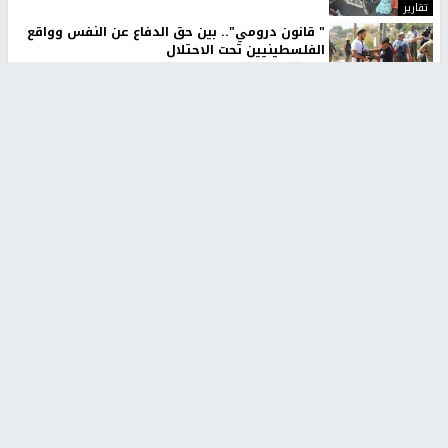
تقارير
" قانون درومي".. بين حق الدفاع عن النفس وواقع
الفلسطينيين تحت الاحتلال
منذ 8 ثواني
تقارير
شهداء بينهم أطفال في غزة.. والاحتلال يصعّد
غاراته ويمنح السكان دقائق للإخلاء
منذ 11 ثانية
تقارير
تصريحات خاصة
تصريحات خاصة
تصريحات خاصة
غازي حمد للشرق: الاتفاق حصيلة
مدير مستشفى النجاح: : نقل
مفاوضات طويلة استمرت ستة
أجهزة غسيل الكلى دون تجهيزات
شهور
متكاملة خطر على المرضى
منذ 12 ثانية
منذ 2 ساعة