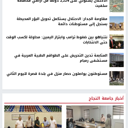
الاحتلال يستولي على 2,224 دونما من أراضي محافظة
سلفيت
مقاومة الجدار: الاحتلال يستكمل تحويل البؤر المحيطة
بسنجل إلى مستوطنات دائمة
نتنياهو بين ضغوط ترامب وابتزاز اليمين: محاولة لكسب الوقت
حتى الانتخابات
المتابعة تدين التحريض على الطواقم الطبية العربية في
مستشفى رمبام
مستوطنون يواصلون حصار منزل في بلدة قصرة لليوم الثاني
أخبار جامعة النجاح