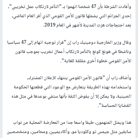
وأفادت الشرطة بأن 47 شخصا اتهموا بـ "التآمر لارتكاب عمل تخريبي"،
إحدى الجرائم التي يشملها قانون الأمن القومي الذي أقر العام الماضي،
بعد احتجاجات هزت المدينة لأشهر في العام 2019.
وقال وزير الخارجية دومينيك راب إن "قرار توجيه اتهام إلى 47 سياسيا
وناشطا في هونغ كونغ بالتآمر لارتكاب أعمال تخريب بموجب قانون
الأمن القومي خطوة أخرى مقلقة للغاية".
وأضاف راب أن "قانون الأمن القومي ينتهك الإعلان المشترك،
واستخدامه بهذه الطريقة يتعارض مع الوعود التي قطعتها الحكومة
الصينية، ولا يمكن إلا أن يقوض الثقة بأنها ستفي بوعدها في مثل هذه
القضايا الحساسة".
هذا ويمثل المتهمون، طيفا واسعا جدا من المعارضة المحلية من نواب
سابقين مثل جيمس تو وكلوديا مو، وأكاديميين، ومحامين، ومتخصصين