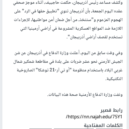
وكشف مساعد رئيس أذربيجان، حكمت حاجييف، أثناء موجز صحفي
عقده اليوم الجمعة، بأن أذربيجان تنوي "تطبيق حقها في الرد" على
الهجوم المزعوم و"ستتخذ، من أجل ضمان أمن مواطنيها، الإجراءات
اللازمة ضد المواقع العسكرية المشروعة في أراضي أرمينيا التي
تستخدم لقصف أراضي أذربيجان".
وفي وقت سابق من اليوم، أعلنت وزارة الدفاع في أذربيجان عن شن
الجيش الأرمني نحو عشر ضربات على بلدة في مقاطعة شمكير شمال
غربي البلاد باستخدام منظومة "أو تي آر-21 توشكا" الصاروخية
التكتيكية.
ونفت وزارة الدفاع الأرمنية صحة هذه البيانات.
رابط قصير
https://nn.najah.edu/75Y1/
الكلمات المفتاحية