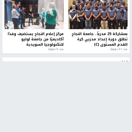
بمشاركة 25 مدرباً.. جامعة النجاح
مركز إعلام النجاح يستضيف وفدًا
تطلق دورة إعداد مدربي كرة
أكاديميًا من جامعة لوليو
القدم المستوى (C)
للتكنولوجيا السويدية
منذ 51 دقيقة
منذ 9 دقيقة
تقارير
" قانون درومي".. بين حق الدفاع عن النفس وواقع
الفلسطينيين تحت الاحتلال
منذ 8 ثواني
تقارير
شهداء بينهم أطفال في غزة.. والاحتلال يصعّد
غاراته ويمنح السكان دقائق للإخلاء
منذ 11 ثانية
تقارير
الإعلام العبري: "معركة مضيق هرمز تستهدف تثبيت
رواية سياسية"