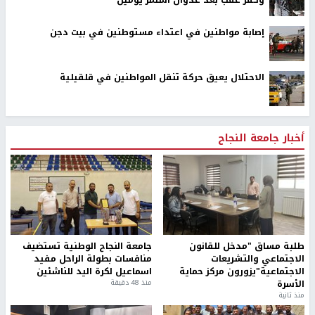
إصابة مواطنين في اعتداء مستوطنين في بيت دجن
الاحتلال يعيق حركة تنقل المواطنين في قلقيلية
أخبار جامعة النجاح
طلبة مساق "مدخل للقانون
جامعة النجاح الوطنية تستضيف
الاجتماعي والتشريعات
منافسات بطولة الراحل مفيد
الاجتماعية"يزورون مركز حماية
اسماعيل لكرة اليد للناشئين
الأسرة
منذ 48 دقيقة
منذ ثانية