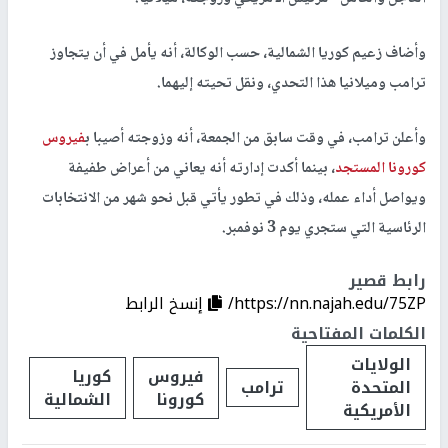
وأضاف زعيم كوريا الشمالية، حسب الوكالة، أنه يأمل في أن يتجاوز
ترامب وميلانيا هذا التحدي، ونقل تحيته إليهما.
وأعلن ترامب، في وقت سابق من الجمعة، أنه وزوجته أصيبا ب
فيروس
كورونا المستجد
، بينما أكدت إدارته أنه يعاني من أعراض طفيفة
ويواصل أداء عمله، وذلك في تطور يأتي قبل نحو شهر من الانتخابات
الرئاسية التي ستجري يوم 3 نوفمبر.
رابط قصير
https://nn.najah.edu/75ZP/
إنسخ الرابط
الكلمات المفتاحية
الولايات
فيروس
كوريا
المتحدة
ترامب
كورونا
الشمالية
الأمريكية