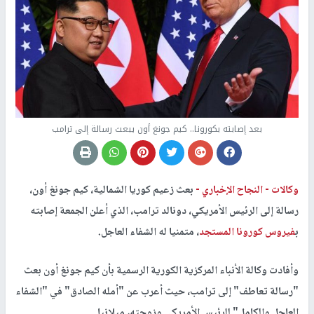
بعد إصابته بكورونا.. كيم جونغ أون يبعث رسالة إلى ترامب
وكالات -
النجاح الإخباري -
بعث زعيم كوريا الشمالية، كيم جونغ أون،
رسالة إلى الرئيس الأمريكي، دونالد ترامب، الذي أعلن الجمعة إصابته
ب
فيروس كورونا المستجد
، متمنيا له الشفاء العاجل.
وأفادت وكالة الأنباء المركزية الكورية الرسمية بأن كيم جونغ أون بعث
"رسالة تعاطف" إلى ترامب، حيث أعرب عن "أمله الصادق" في "الشفاء
العاجل والكامل" للرئيس الأمريكي وزوجته، ميلانيا.