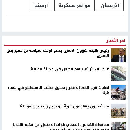
أذربيجان
مواقع عسكرية
أرمينيا
اخر الأخبار
رئيس هيئة شؤون الاسرى يدعو لوقف سياسة بن غفير بحق
الاسرى
٣ اصابات اثر تعرضهم للطعن في مدينة الطيبة
اصابات قرب الخط الأصفر وتحليق مكثف للاستطلاع في سماء
غزة
مستعمرون يهاجمون قرية ابو نجيم ويصيبون مواطنا
محافظة القدس: انسحاب قوات الاحتلال من مخيم قلنديا
وكفر عقب بعد عدوان استمر يومين