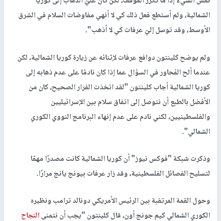
نفس الشيء إذا ما تكرر الموقف، لكن كان عليّ الذهاب إلى كوريا
الشمالية، ولم أستطع فعل ذلك كي لا أنهي مفاوضات السلام في الشرق
الأوسط، وقد توسل إليّ عرفات كي لا أذهب".
ولم يوضح كلينتون دوافع عرفات لإثنائه عن زيارة كوريا الشمالية، لكن
عندما ألح المُحاور في السؤال عما إذا كان نادمًا على عدم ذهابه إلى
كوريا الشمالية أجاب كلينتون "لقد اتخذت القرار الصحيح، كان من
الأفضل بالطبع أن نتوصل إلى اتفاق سلام بين الإسرائيليين
والفلسطينيين، لكني نادم على عدم إنهاء البرنامج النووي الكوري
الشمالي".
وذكرت شبكة "فوكس نيوز" أن كوريا الشمالية كانت مصدرًا مهمًا
لتسليح الفصائل الفلسطينية، وقد زار عرفات بيونج يانج مرارًا.
وحول القمة المرتقبة بين الرئيس الأمريكي دونالد ترامب ونظيره
الكوري الشمالي كيم جونج أون، قال كلينتون "يجب أن نتمنى
النجاح