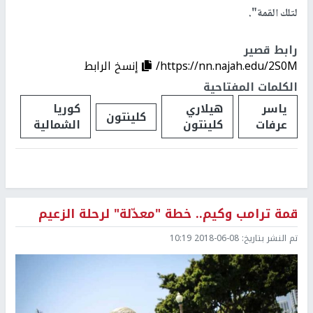
لتلك القمة".
رابط قصير
https://nn.najah.edu/2S0M/
إنسخ الرابط
الكلمات المفتاحية
ياسر
هيلاري
كوريا
كلينتون
عرفات
كلينتون
الشمالية
قمة ترامب وكيم.. خطة "معدّلة" لرحلة الزعيم
تم النشر بتاريخ:
2018-06-08 10:19