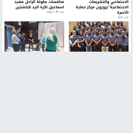
الاجتماعي والتشريعات
منافسات بطولة الراحل مفيد
الاجتماعية"يزورون مركز حماية
اسماعيل لكرة اليد للناشئين
الأسرة
منذ 48 دقيقة
منذ ثانية
بمشاركة 25 مدرباً.. جامعة النجاح
مركز إعلام النجاح يستضيف وفدًا
تطلق دورة إعداد مدربي كرة
أكاديميًا من جامعة لوليو
القدم المستوى (C)
للتكنولوجيا السويدية
منذ 51 دقيقة
منذ 9 دقيقة
تقارير
بالصور| مرضى عالقون في غزة يناشدون بإجلائهم
العاجل مع انهيار النظام الصحي
منذ 3 دقيقة
تقارير
" قانون درومي".. بين حق الدفاع عن النفس وواقع
الفلسطينيين تحت الاحتلال