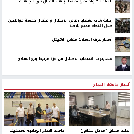
القناة 13: واشنطن تضغط لإنهاء القتال في 3 جبهات
إصابة شاب بشظايا رصاص الاحتلال واعتقال خمسة مواطنين
خلال اقتحام مخيم بلاطة
أسعار صرف العملات مقابل الشيكل
ملادينوف: انسحاب الاحتلال من غزة مرتبط بنزع السلاح
أخبار جامعة النجاح
طلبة مساق "مدخل للقانون
جامعة النجاح الوطنية تستضيف