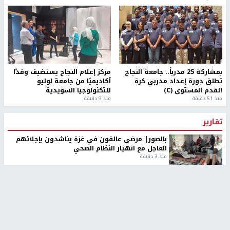
بمشاركة 25 مدرباً.. جامعة النجاح
مركز إعلام النجاح يستضيف وفدًا
تطلق دورة إعداد مدربي كرة
أكاديميًا من جامعة لوليو
القدم المستوى (C)
للتكنولوجيا السويدية
منذ 51 دقيقة
منذ 9 دقيقة
تقارير
بالصور| مرضى عالقون في غزة يناشدون بإجلائهم
العاجل مع انهيار النظام الصحي
منذ 3 دقيقة
تقارير
" قانون درومي".. بين حق الدفاع عن النفس وواقع
الفلسطينيين تحت الاحتلال
منذ 8 ثواني
تقارير
شهداء بينهم أطفال في غزة.. والاحتلال يصعّد