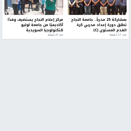
بمشاركة 25 مدرباً.. جامعة النجاح
مركز إعلام النجاح يستضيف وفدًا
تطلق دورة إعداد مدربي كرة
أكاديميًا من جامعة لوليو
القدم المستوى (C)
للتكنولوجيا السويدية
منذ 51 دقيقة
منذ 9 دقيقة
تقارير
بالصور| مرضى عالقون في غزة يناشدون بإجلائهم
العاجل مع انهيار النظام الصحي
منذ 3 دقيقة
تقارير
" قانون درومي".. بين حق الدفاع عن النفس وواقع
الفلسطينيين تحت الاحتلال
منذ 8 ثواني
تقارير
شهداء بينهم أطفال في غزة.. والاحتلال يصعّد
غاراته ويمنح السكان دقائق للإخلاء
منذ 11 ثانية
تقارير