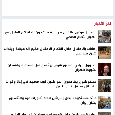
اخر الأخبار
بالصور| مرضى عالقون في غزة يناشدون بإجلائهم العاجل مع
انهيار النظام الصحي
إصابات بالاختناق خلال اقتحام الاحتلال مخيم الدهيشة وبلدات
شرق بيت لحم
مسؤول إيراني: مضيق هرمز لن يُفتح قبل استجابة واشنطن
لشروط طهران
مستوطنون يهاجمون المواطنين قرب مسجد في إذنا وقوات
الاحتلال تعتقل 7 مواطنين
قائد «سنتكوم» يصل إسرائيل لبحث تطورات غزة والتنسيق
بشأن إيران
إصابة 6 مواطنين خلال هجوم لمستوطنين في واد الرخيم