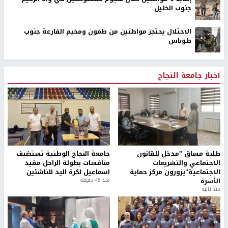
جنوب الخليل
الاحتلال يحتجز مواطنين من طمون ومخيم الفارعة جنوب
طوباس
أخبار جامعة النجاح
طلبة مساق "مدخل للقانون
جامعة النجاح الوطنية تستضيف
الاجتماعي والتشريعات
منافسات بطولة الراحل مفيد
الاجتماعية"يزورون مركز حماية
اسماعيل لكرة اليد للناشئين
الأسرة
منذ 48 دقيقة
منذ ثانية