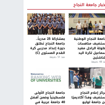
خبار جامعة النجاح
امعة النجاح الوطنية
بمشاركة 25 مدرباً..
ستضيف منافسات
جامعة النجاح تطلق
طولة الراحل مفيد
دورة إعداد مدربي كرة
سماعيل لكرة اليد
القدم المستوى (C)
لناشئين
منذ 51 دقيقة
4 دقيقة
كز إعلام النجاح
جامعة النجاح الأولى
ستضيف وفدًا أكاديميًا
فلسطينياً وضمن أفضل
ن جامعة لوليو
40 جامعة عربية في