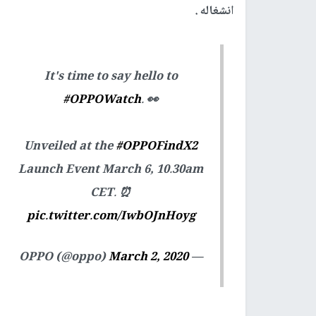
انشغاله .
It's time to say hello to
#OPPOWatch
. 👀
Unveiled at the
#OPPOFindX2
Launch Event March 6, 10.30am
CET. ⏰
pic.twitter.com/IwbOJnHoyg
March 2, 2020
— OPPO (@oppo)