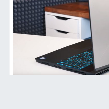
حاسوب
صنفت حواسب Alienware 15 R4 التي طرحتها Dell أواخر العام الفائت من بين أفضل