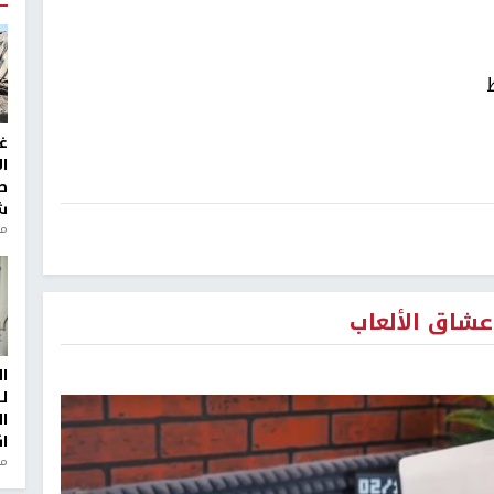
غ
ا
ط
ش
منذ 2
ا
ل
ا
ا
من