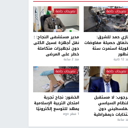
تصريحات خاصة
تصريحات خاصة
ازي حمد للشرق:
مدير مستشفى النجاح: :
لاتفاق حصيلة مفاوضات
نقل أجهزة غسيل الكلى
ويلة استمرت ستة
دون تجهيزات متكاملة
هور
خطر على المرضى
1 ثانية
منذ 2 ساعة
تصريحات خاصة
تصريحات خاصة
لرجوب: لا مستقبل
الخضور: نجاح تجربة
لنظام السياسي
امتحان التربية الإسلامية
لفلسطيني دون
يمهد للتوسع إلكترونيًا
نتخابات ديمقراطية
1 شهر ago
ذ ساعة