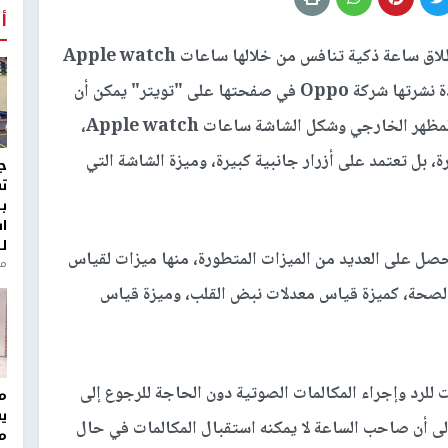
أ
تستعد شركة Oppo الصينية لإطلاق ساعة ذكية تنافس من خلالها ساعات Apple watch
الشهيرة من آبل وبالنظر للصور التي ظهرت في تغريدة نشرتها شركة Oppo في صفحتها على "تويتر" يمكن أن
نلاحظ أن ساعة Oppo Watch تشبه من ناحية المظهر الخارجي وشكل الشاشة ساعات Apple watch،
ة، بل تعتمد على أزرار جانبية كبيرة، وميزة الشاشة التي
ج
ت
ب
ا
ل
ى أن ساعة Oppo الجديدة ستحصل على العديد من الميزات المتطورة، منها ميزات لقياس
منذ 8
 الصحة، كميزة قياس معدلات نبض القلب، وميزة قياس
لرد وإجراء المكالمات الصوتية دون الحاجة للرجوع إلى
مر
ي
إلى أن صاحب الساعة لا يمكنه استقبال المكالمات في حال
م