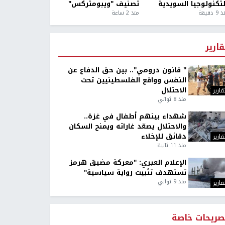
لتكنولوجيا السويدية
تصنيف "ويبومتركس"
9 دقيقة
منذ 2 ساعة
قارير
" قانون درومي".. بين حق الدفاع عن
النفس وواقع الفلسطينيين تحت
الاحتلال
قارير
منذ 8 ثواني
شهداء بينهم أطفال في غزة..
والاحتلال يصعّد غاراته ويمنح السكان
دقائق للإخلاء
قارير
منذ 11 ثانية
الإعلام العبري: "معركة مضيق هرمز
تستهدف تثبيت رواية سياسية"
منذ 9 ثواني
قارير
صريحات خاصة