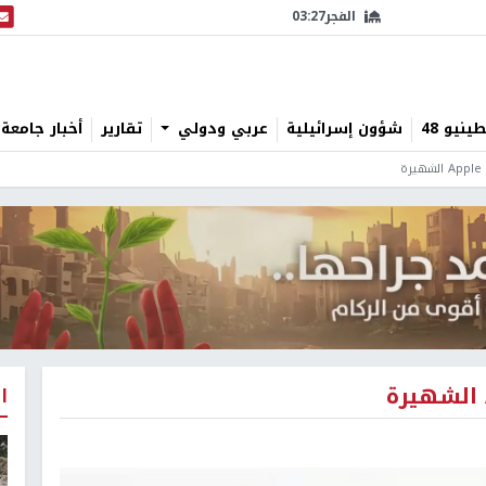
الفجر
03:27
البث
نيو 48
شؤون إسرائيلية
عربي ودولي
تقارير
أخبار جامعة 
ا