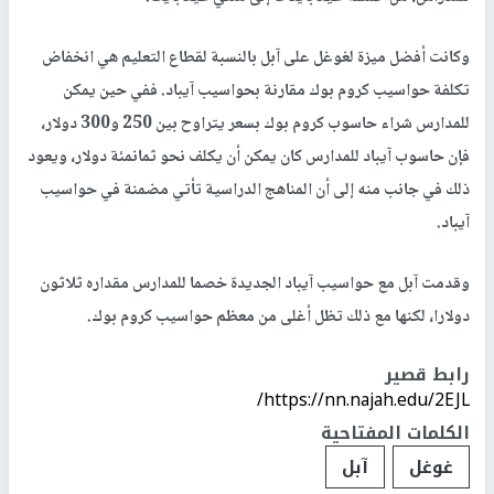
وكانت أفضل ميزة لغوغل على آبل بالنسبة لقطاع التعليم هي انخفاض
تكلفة حواسيب كروم بوك مقارنة بحواسيب آيباد. ففي حين يمكن
للمدارس شراء حاسوب كروم بوك بسعر يتراوح بين 250 و300 دولار،
فإن حاسوب آيباد للمدارس كان يمكن أن يكلف نحو ثمانمئة دولار، ويعود
ذلك في جانب منه إلى أن المناهج الدراسية تأتي مضمنة في حواسيب
آيباد.
وقدمت آبل مع حواسيب آيباد الجديدة خصما للمدارس مقداره ثلاثون
دولارا، لكنها مع ذلك تظل أغلى من معظم حواسيب كروم بوك.
رابط قصير
https://nn.najah.edu/2EJL/
الكلمات المفتاحية
غوغل
آبل