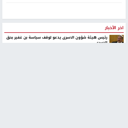
اخر الأخبار
رئيس هيئة شؤون الاسرى يدعو لوقف سياسة بن غفير بحق
الاسرى
٣ اصابات اثر تعرضهم للطعن في مدينة الطيبة
اصابات قرب الخط الأصفر وتحليق مكثف للاستطلاع في سماء
غزة
مستعمرون يهاجمون قرية ابو نجيم ويصيبون مواطنا
محافظة القدس: انسحاب قوات الاحتلال من مخيم قلنديا
وكفر عقب بعد عدوان استمر يومين