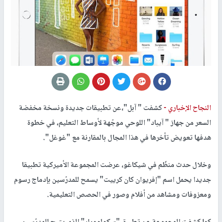
النجاح الإخباري -
كشفت " آبل"،عن تطبيقات جديدة ونسخة مخفضة
السعر من جهاز " آيباد" اللوحي موجّهة لأوساط التعليم، في خطوة
هدفها تعويض تأخرها في هذا المجال بالمقارنة مع "غوغل".
وخلال حدث منظّم في شيكاغو، عرضت المجموعة الأميركية تطبيقا
جديدا يحمل اسم "إفريوان كان كرييت" يسمح للمدرّسين بإدماج رسوم
ومعزوفات ومشاهد من أفلام وصور في الحصص التعليمية.