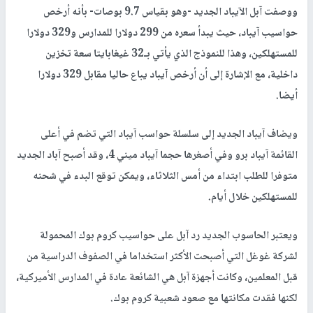
ووصفت آبل الآيباد الجديد -وهو بقياس 9.7 بوصات- بأنه أرخص
حواسيب آيباد، حيث يبدأ سعره من 299 دولارا للمدارس و329 دولارا
للمستهلكين، وهذا للنموذج الذي يأتي بـ32 غيغابايتا سعة تخزين
داخلية، مع الإشارة إلى أن أرخص آيباد يباع حاليا مقابل 329 دولارا
أيضا.
ويضاف آيباد الجديد إلى سلسلة حواسب آيباد التي تضم في أعلى
القائمة آيباد برو وفي أصغرها حجما آيباد ميني 4، وقد أصبح آباد الجديد
متوفرا للطلب ابتداء من أمس الثلاثاء، ويمكن توقع البدء في شحنه
للمستهلكين خلال أيام.
ويعتبر الحاسوب الجديد رد آبل على حواسيب كروم بوك المحمولة
لشركة غوغل التي أصبحت الأكثر استخداما في الصفوف الدراسية من
قبل المعلمين، وكانت أجهزة آبل هي الشائعة عادة في المدارس الأميركية،
لكنها فقدت مكانتها مع صعود شعبية كروم بوك.