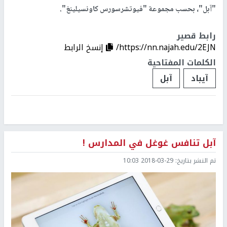
"آبل"، بحسب مجموعة "فيوتشرسورس كاونسيلينغ".
رابط قصير
https://nn.najah.edu/2EJN/
إنسخ الرابط
الكلمات المفتاحية
آيباد
آبل
آبل تنافس غوغل في المدارس !
تم النشر بتاريخ:
2018-03-29 10:03