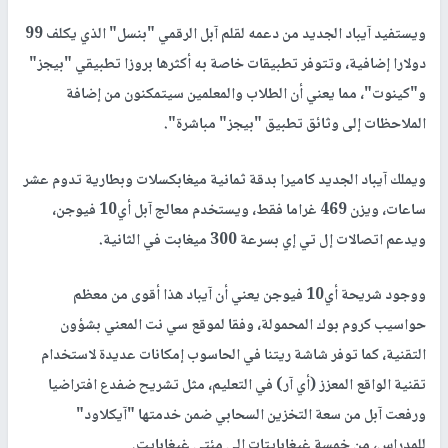
ويستفيد آيباد الجديد من دعمه لقلم آبل الرقمي "بنسل" الذي يكلف 99
دولارا إضافية، وتتوفر تطبيقات خاصة به أكثرها بروزا تطبيقي "بيجز"
و"كينوت"، مما يعني أن الطلاب والمعلمين سيتمكنون من إضافة
الملاحظات إلى وثائق تطبيق "بيجز" مباشرة".
ويملك آيباد الجديد كاميرا بدقة ثمانية ميغابكسلات وبطارية تدوم عشر
ساعات، ويزن 469 غراما فقط، ويستخدم معالج آبل أي10 فيوجن،
ويدعم اتصالات إل تي إي بسرعة 300 ميغابت في الثانية.
ووجود شريحة أي10 فيوجن يعني أن آيباد هذا أقوى من معظم
حواسيب كروم بوك المحمولة، وفقا لموقع سي نت المعني بشؤون
التقنية، كما توفر شاشة ريتنا في الحاسوب إمكانات عديدة لاستخدام
تقنية الواقع المعزز (أي آر) في التعليم، مثل تشريح ضفدع افتراضيا
ورفعت آبل من سعة التخزين السحابي ضمن خدمتها "آيكلاود"
للمدراس، من خمسة غيغابايتات إلى مئتي غيغابايت.