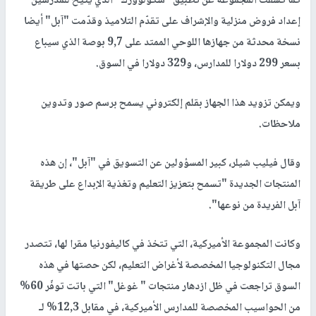
كما كشفت المجموعة عن تطبيق "سكولوورك" الذي يتيح للمدرّسين
إعداد فروض منزلية والإشراف على تقدّم التلاميذ وقدّمت "آبل" أيضا
نسخة محدثة من جهازها اللوحي الممتد على 9,7 بوصة الذي سيباع
بسعر 299 دولارا للمدارس، و329 دولارا في السوق.
ويمكن تزويد هذا الجهاز بقلم إلكتروني يسمح برسم صور وتدوين
ملاحظات.
وقال فيليب شيلر، كبير المسؤولين عن التسويق في "آبل"، إن هذه
المنتجات الجديدة "تسمح بتعزيز التعليم وتغذية الإبداع على طريقة
آبل الفريدة من نوعها".
وكانت المجموعة الأميركية، التي تتخذ في كاليفورنيا مقرا لها، تتصدر
مجال التكنولوجيا المخصصة لأغراض التعليم، لكن حصتها في هذه
السوق تراجعت في ظل ازدهار منتجات " غوغل" التي باتت توفّر 60%
من الحواسيب المخصصة للمدارس الأميركية، في مقابل 12,3% لـ