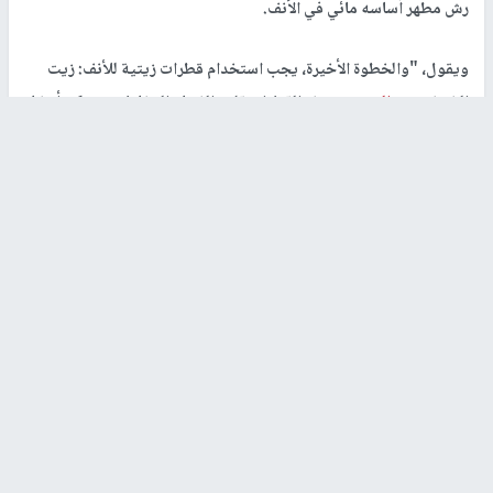
رش مطهر أساسه مائي في الأنف.
ويقول، "والخطوة الأخيرة، يجب استخدام قطرات زيتية للأنف: زيت
الخوخ، زيت
المشمش
، هذه القطرات تلين الغشاء المخاطي، ويمكن أيضا
تناول أدوية مضادة للاحتقان".
رابط قصير
https://nn.najah.edu/7RYM/
الكلمات المفتاحية
علاج
الزكام
اخر الأخبار
16 إصابة منذ بدء عدوان الاحتلال على مخيم قلنديا وكفر
عقب شمال القدس