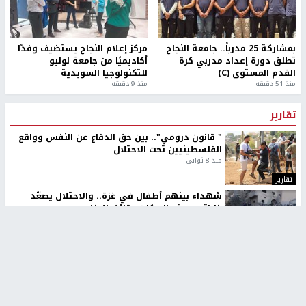
بمشاركة 25 مدرباً.. جامعة النجاح
مركز إعلام النجاح يستضيف وفدًا
تطلق دورة إعداد مدربي كرة
أكاديميًا من جامعة لوليو
القدم المستوى (C)
للتكنولوجيا السويدية
منذ 51 دقيقة
منذ 9 دقيقة
تقارير
" قانون درومي".. بين حق الدفاع عن النفس وواقع
الفلسطينيين تحت الاحتلال
منذ 8 ثواني
تقارير
شهداء بينهم أطفال في غزة.. والاحتلال يصعّد
غاراته ويمنح السكان دقائق للإخلاء
منذ 11 ثانية
تقارير
الإعلام العبري: "معركة مضيق هرمز تستهدف تثبيت
رواية سياسية"
منذ 9 ثواني
تقارير