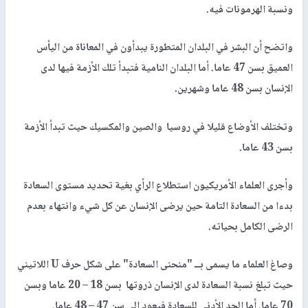
ونسبة الهرمونات فيه.
واتضح أن البشر في البلدان المتطورة يبدأون في المعاناة من اليأس
العميق بسن 47 عاما. أما البلدان النامية فتبدأ تلك الأزمة فيها لدى
الإنسان بسن 48 عاما وشهرين.
وتختلف الأوضاع قليلا في روسيا والصين والمكسيك حيث تبدأ الأزمة
بسن 43 عاما.
وأجرى العلماء الأمريكيون استطلاع الرأي بغية تحديد مستوى السعادة
بدءا من السعادة التامة حين يرضى الإنسان عن كل شيء وانتهاء بعدم
الرضى الكامل بحياته.
وصاغ العلماء ما يسمى بــ "منحنى السعادة" على شكل حرف U اللاتيني
حيث تبلغ نسبة السعادة لدى الإنسان ذروتها بسن 18 – 20 عاما وبسن
70 عاما. أما الحد الأدنى للسعادة فيعود إلى سن 47 – 48 عاما.