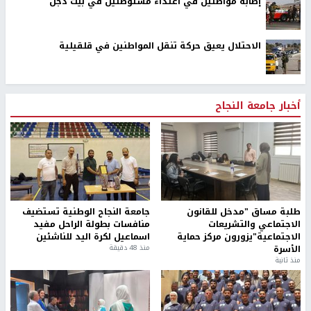
إصابة مواطنين في اعتداء مستوطنين في بيت دجن
الاحتلال يعيق حركة تنقل المواطنين في قلقيلية
أخبار جامعة النجاح
طلبة مساق "مدخل للقانون
جامعة النجاح الوطنية تستضيف
الاجتماعي والتشريعات
منافسات بطولة الراحل مفيد
الاجتماعية"يزورون مركز حماية
اسماعيل لكرة اليد للناشئين
الأسرة
منذ 48 دقيقة
منذ ثانية