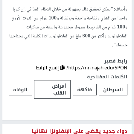
وأضاف: "يمكن تحقيق ذلك بسهولة من خلال النظام الغذائي. إن كوبا
واحدا من الشاي وتفاحة واحدة وبرتقالة و100 غرام من التوت الأزرق
و100 غرام من القرنبيط سيوفر مجموعة واسعة من مركبات
الفلافونويد وأكثر من 500 ملغ من الفلافونويدات الكلية التي يحتاجها
جسمك".
رابط قصير
https://nn.najah.edu/5PON/
إنسخ الرابط
الكلمات المفتاحية
أمراض
السرطان
فاكهة
الوفاة
القلب
دواء جديد يقضي على الإنفلونزا نهائيا