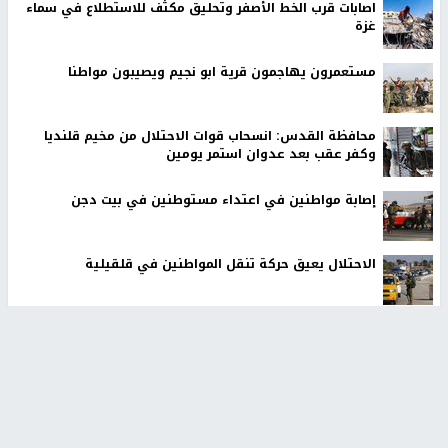
اصابات قرب الخط الأصفر وتحليق مكثف للاستطلاع في سماء
غزة
مستعمرون يهاجمون قرية ابو نجيم ويصيبون مواطنا
محافظة القدس: انسحاب قوات الاحتلال من مخيم قلنديا
وكفر عقب بعد عدوان استمر يومين
إصابة مواطنين في اعتداء مستوطنين في بيت دجن
الاحتلال يعيق حركة تنقل المواطنين في قلقيلية
أخبار جامعة النجاح