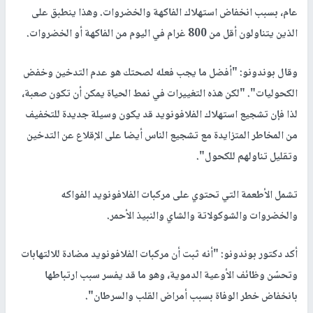
عام، بسبب انخفاض استهلاك الفاكهة والخضروات. وهذا ينطبق على
الذين يتناولون أقل من 800 غرام في اليوم من الفاكهة أو الخضروات.
وقال بوندونو: "أفضل ما يجب فعله لصحتك هو عدم التدخين وخفض
الكحوليات". "لكن هذه التغييرات في نمط الحياة يمكن أن تكون صعبة،
لذا فإن تشجيع استهلاك الفلافونويد قد يكون وسيلة جديدة للتخفيف
من المخاطر المتزايدة مع تشجيع الناس أيضا على الإقلاع عن التدخين
وتقليل تناولهم للكحول".
تشمل الأطعمة التي تحتوي على مركبات الفلافونويد الفواكه
والخضروات والشوكولاتة والشاي والنبيذ الأحمر.
أكد دكتور بوندونو: "أنه ثبت أن مركبات الفلافونويد مضادة للالتهابات
وتحسّن وظائف الأوعية الدموية، وهو ما قد يفسر سبب ارتباطها
بانخفاض خطر الوفاة بسبب أمراض القلب والسرطان".