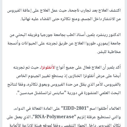
اكتشف العلاج بعد تجارب ناجحة، حيث عمل العلاج على إعاقة الفيروس
من الانتشار داخل الجسم، ومنع تكاثره حتى القضاء عليه نهائيا.
الدكتور ريتشرد بلمبر، أستاذ الطب بجامعة جورجيا وفريقه البحثي من
جامعة إيموري، طوروا العلاج عن طريق تجربته على الحيوانات وأنسجة
مخاطية للبشر.
أكد بلمبر أن العلاج فعال على جميع أنواع
الأنفلونزا
، حيث تم تجربته
أيضا على مرض أنفلونزا الخنازير، إذ يستطع تغيير الجينوم الخاص
بالفيروس، الأمر الذي يقلل من حدة الفيروس ويعوق تكاثره، وفقا لنتائج
البحث العلمي المنشورة في دورية "ساينس ترانسلشنل ميدسين".
العالماء أطلقوا اسم "EIDD-2801" على المادة الفعالة في الدواء،
والتي تستطيع عرقلة إنزيم "RNA-Polymerase"، الذي يعمل على
تكاثر الفيروس داخل الجهاز التنفسي، وفقا لموقع هيئة الإذاعة الألماية